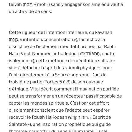
teïvah (תֵּבָה, « mot ») sans y engager son âme équivaut à
un acte vide de sens.
Cette rigueur de l’intention intérieure, ou kavanah
(כַּוָּנָה, « intention/concentration »), fait écho à la
discipline de l’isolement méditatif prônée par Rabbi
Haïm Vital. Nommée hitbodedou’t (הִתְבּוֹדְדוּת, « auto-
isolement »), cette méthode de méditation solitaire
vise à détacher l’esprit des stimuli physiques pour
l’unir directement à la Source suprême. Dans la
troisième partie (Portes 5 à 8) de son ouvrage
d’éthique, Vital décrit comment l’imagination purifiée
peut se transformer en un récepteur passif capable de
capter les mondes spirituels. C’est par cet effort
d’isolement conscient que l’adepte peut espérer
recevoir le Rouah HaKodesh (רוּחַ הַקֹּדֶשׁ, « Esprit de
Sainteté »), une inspiration prophétique qui guide
l’homme, pour offrir du sens à l’humanité. La clé