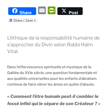
E
P
Share
Post
m
ri
ai
nt
l
Fr
L’éthique de la responsabilité humaine de
ie
s’approcher du Divin selon Rabbi Haïm
n
Vital.
dl
y
Dans l’effervescence spirituelle et mystique de la
Galilée du XVIe siècle, une question fondamentale et
aux qualités universelles pour les enfants d’abraham,
continue de faire vibrer les âmes en quête d’absolu:
« Comment l’être humain peut-il combler le
fossé infini qui le sépare de son Créateur ? »