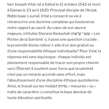
ben Joseph Vital, né à Safed le 11 octobre 1542 et mort
à Damas le 23 avril 1620. Principal disciple de l’Arizal,
1
Rabbi Isaac Louria
, Vital a consacré sa vie à
retranscrire une doctrine complexe qui bouleverse
notre rapport au sacré. Au cœur de son œuvre
majeure, intitulée Sha’arei Kedushah (שַׁעֲרֵי קְדֻשָּׁה, « Les
Portes de la Sainteté »), il pose une question cruciale :
la proximité divine relève-t-elle d’un don gratuit ou
d’une responsabilité éthique individuelle? Pour Vital, la
réponse est sans équivoque : chaque individu est
pleinement responsable de tracer son propre chemin
vers l’Éternel. Il soutient avec force que la sainteté
n’est pas un miracle accordé sans effort, mais
l’aboutissement d’une discipline éthique quotidienne.
Ainsi, le travail sur les middot (מִדּוֹת, « mesures » ou «
traits de caractère ») constitue la base absolue de
toute élévation spirituelle.