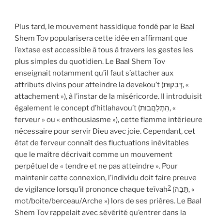
Plus tard, le mouvement hassidique fondé par le Baal
Shem Tov popularisera cette idée en affirmant que
l’extase est accessible à tous à travers les gestes les
plus simples du quotidien. Le Baal Shem Tov
enseignait notamment qu’il faut s’attacher aux
attributs divins pour atteindre la devekou’t (דְּבֵקוּת, «
attachement »), à l’instar de la miséricorde. Il introduisit
également le concept d’hitlahavou’t (הִתְלַהֲבוּת, «
ferveur » ou « enthousiasme »), cette flamme intérieure
nécessaire pour servir Dieu avec joie. Cependant, cet
état de ferveur connaît des fluctuations inévitables
que le maître décrivait comme un mouvement
perpétuel de « tendre et ne pas atteindre ». Pour
maintenir cette connexion, l’individu doit faire preuve
2
de vigilance lorsqu’il prononce chaque teïvah
(תֵּבָה, «
mot/boite/berceau/Arche ») lors de ses prières. Le Baal
Shem Tov rappelait avec sévérité qu’entrer dans la