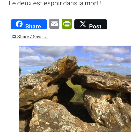
LE
Le deux est espoir dans la mort !
E
P
Share
Post
m
ri
ai
nt
l
Fr
ie
n
dl
y