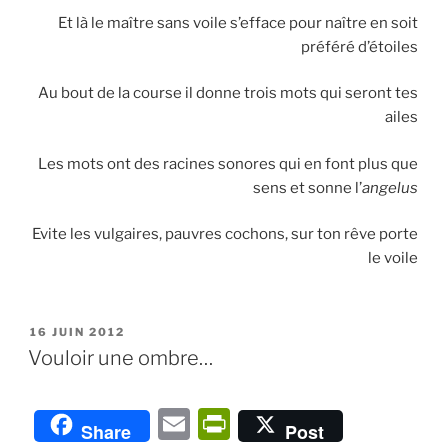
Et là le maître sans voile s’efface pour naître en soit
préféré d’étoiles
Au bout de la course il donne trois mots qui seront tes
ailes
Les mots ont des racines sonores qui en font plus que
sens et sonne l’
angelus
Evite les vulgaires, pauvres cochons, sur ton rêve porte
le voile
PUBLIÉ
16 JUIN 2012
LE
Vouloir une ombre…
E
P
Share
Post