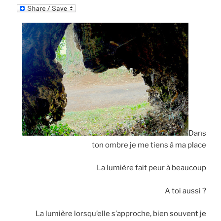
m
ri
ai
nt
l
Fr
ie
n
dl
y
Dans
ton ombre je me tiens à ma place
La lumière fait peur à beaucoup
A toi aussi ?
La lumière lorsqu’elle s’approche, bien souvent je