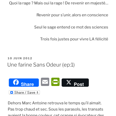
Quoi la rage ? Mais oui la rage ! De revenir en majesté…
Revenir pour s’unir, alors en conscience
Seul le sage entend ce mot des sciences
Trois fois justes pour vivre LA félicité
PUBLIÉ
10 JUIN 2012
LE
Une farine Sans Odeur (ep:1)
E
P
Share
Post
m
ri
ai
nt
Dehors Marc Antoine retrouva le temps qu’il aimait.
l
Fr
Pas trop chaud et sec. Sous les parasols, les transats
ie
avaient la bonne couleur, cet orange si évocateur des