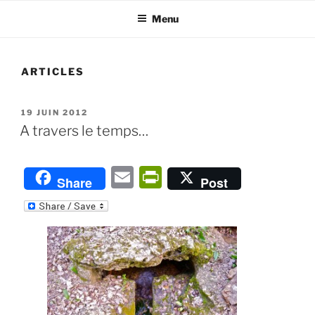
Menu
ARTICLES
PUBLIÉ
19 JUIN 2012
LE
A travers le temps…
E
P
Share
Post
m
ri
ai
nt
l
Fr
ie
n
dl