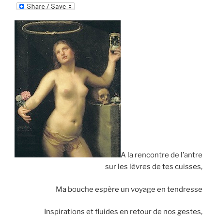
m
ri
ai
nt
l
Fr
ie
n
dl
y
A la rencontre de l’antre
sur les lèvres de tes cuisses,
Ma bouche espère un voyage en tendresse
Inspirations et fluides en retour de nos gestes,