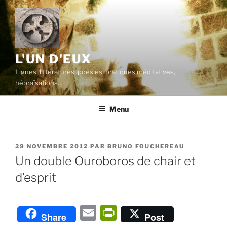
Aller
au
contenu
principal
L'UN D'EUX
Lignes, littératures, poésies, pratiques méditatives,
hébraïsations…
Menu
PUBLIÉ
29 NOVEMBRE 2012
PAR
BRUNO FOUCHEREAU
LE
Un double Ouroboros de chair et
d’esprit
E
P
Share
Post