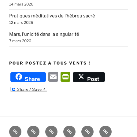
14 mars 2026
Pratiques méditatives de l’hébreu sacré
12 mars 2026
Mars, l’unicité dans la singularité
7 mars 2026
POUR POSTEZ A TOUS VENTS !
E
P
Share
Post
m
ri
ai
nt
l
Fr
ie
n
Accueil
Cours,
Apprentissage
Étendre
Renouer
La
dl