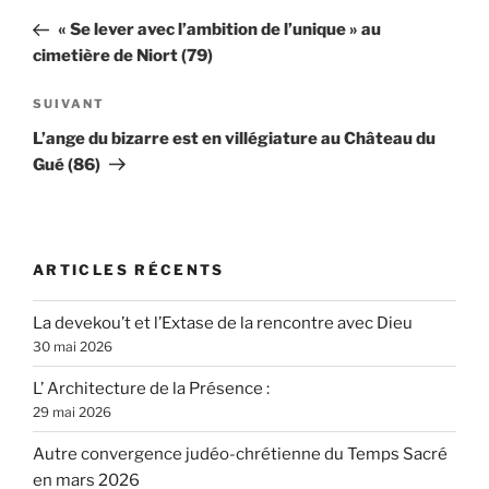
de
précédent
« Se lever avec l’ambition de l’unique » au
l’article
cimetière de Niort (79)
Article
SUIVANT
suivant
L’ange du bizarre est en villégiature au Château du
Gué (86)
ARTICLES RÉCENTS
La devekou’t et l’Extase de la rencontre avec Dieu
30 mai 2026
L’ Architecture de la Présence :
29 mai 2026
Autre convergence judéo-chrétienne du Temps Sacré
en mars 2026