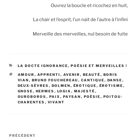
Ouvrez la boucle et ricochez en huit,
La chair et l’esprit, l’un nait de l’autre à l’infini
Merveille des merveilles, nul besoin de fuite
CATÉGORIES
LA DOCTE IGNORANCE, POÉSIE ET MERVEILLES !
ÉTIQUETTES
AMOUR
,
APPRENTI
,
AVENIR
,
BEAUTÉ
,
BORIS
VIAN
,
BRUNO FOUCHEREAU
,
CANTIQUE
,
DANSE
,
DEUX-SÉVRES
,
DOLMEN
,
ÉROTIQUE
,
ÉROTISME
,
GNOSE
,
HERMES
,
LOGIA
,
MAJESTÉ
,
OUROBOROS
,
PAIX
,
PAYSAN
,
POÉSIE
,
POITOU-
CHARENTES
,
VIVANT
Navigation
Article
PRÉCÉDENT