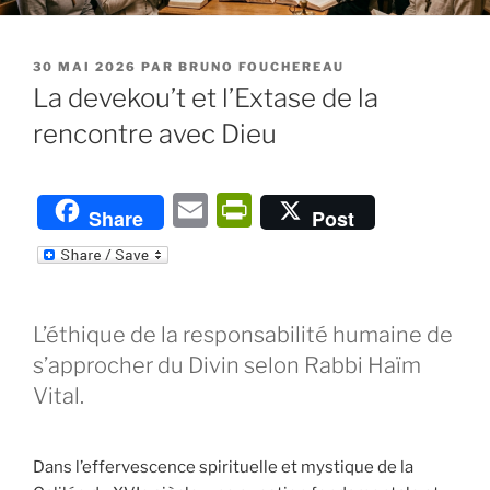
PUBLIÉ
30 MAI 2026
PAR
BRUNO FOUCHEREAU
LE
La devekou’t et l’Extase de la
rencontre avec Dieu
E
P
Share
Post
m
ri
ai
nt
l
Fr
L’éthique de la responsabilité humaine de
ie
s’approcher du Divin selon Rabbi Haïm
n
Vital.
dl
y
Dans l’effervescence spirituelle et mystique de la