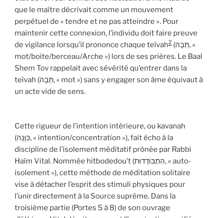
que le maître décrivait comme un mouvement
perpétuel de « tendre et ne pas atteindre ». Pour
maintenir cette connexion, l’individu doit faire preuve
2
de vigilance lorsqu’il prononce chaque teïvah
(תֵּבָה, «
mot/boite/berceau/Arche ») lors de ses prières. Le Baal
Shem Tov rappelait avec sévérité qu’entrer dans la
teïvah (תֵּבָה, « mot ») sans y engager son âme équivaut à
un acte vide de sens.
Cette rigueur de l’intention intérieure, ou kavanah
(כַּוָּנָה, « intention/concentration »), fait écho à la
discipline de l’isolement méditatif prônée par Rabbi
Haïm Vital. Nommée hitbodedou’t (הִתְבּוֹדְדוּת, « auto-
isolement »), cette méthode de méditation solitaire
vise à détacher l’esprit des stimuli physiques pour
l’unir directement à la Source suprême. Dans la
troisième partie (Portes 5 à 8) de son ouvrage