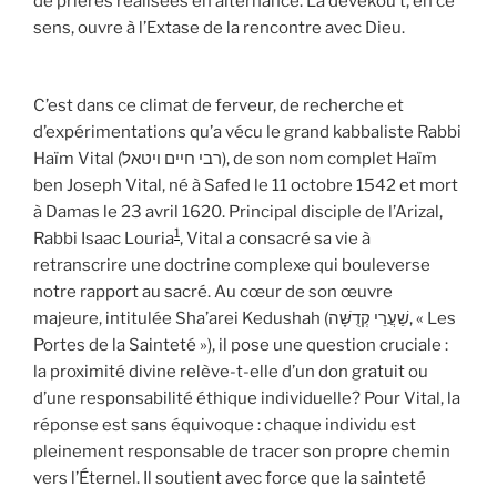
de prières réalisées en alternance. La devekou’t, en ce
sens, ouvre à l’Extase de la rencontre avec Dieu.
C’est dans ce climat de ferveur, de recherche et
d’expérimentations qu’a vécu le grand kabbaliste Rabbi
Haïm Vital (רבי חיים ויטאל), de son nom complet Haïm
ben Joseph Vital, né à Safed le 11 octobre 1542 et mort
à Damas le 23 avril 1620. Principal disciple de l’Arizal,
1
Rabbi Isaac Louria
, Vital a consacré sa vie à
retranscrire une doctrine complexe qui bouleverse
notre rapport au sacré. Au cœur de son œuvre
majeure, intitulée Sha’arei Kedushah (שַׁעֲרֵי קְדֻשָּׁה, « Les
Portes de la Sainteté »), il pose une question cruciale :
la proximité divine relève-t-elle d’un don gratuit ou
d’une responsabilité éthique individuelle? Pour Vital, la
réponse est sans équivoque : chaque individu est
pleinement responsable de tracer son propre chemin
vers l’Éternel. Il soutient avec force que la sainteté