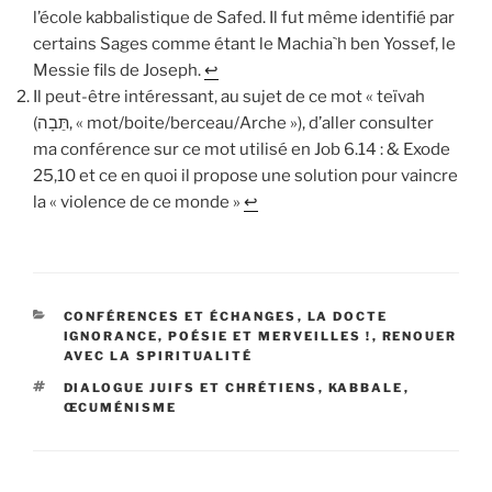
l’école kabbalistique de Safed. Il fut même identifié par
certains Sages comme étant le Machia`h ben Yossef, le
Messie fils de Joseph.
↩︎
Il peut-être intéressant, au sujet de ce mot « teïvah
(תֵּבָה, « mot/boite/berceau/Arche »), d’aller consulter
ma conférence sur ce mot utilisé en Job 6.14 : & Exode
25,10 et ce en quoi il propose une solution pour vaincre
la « violence de ce monde »
↩︎
CATÉGORIES
CONFÉRENCES ET ÉCHANGES
,
LA DOCTE
IGNORANCE, POÉSIE ET MERVEILLES !
,
RENOUER
AVEC LA SPIRITUALITÉ
ÉTIQUETTES
DIALOGUE JUIFS ET CHRÉTIENS
,
KABBALE
,
ŒCUMÉNISME