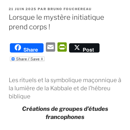
PUBLIÉ
21 JUIN 2025
PAR
BRUNO FOUCHEREAU
LE
Lorsque le mystère initiatique
prend corps !
E
P
Share
Post
m
ri
ai
nt
l
Fr
Les rituels et la symbolique maçonnique à
ie
la lumière de la Kabbale et de l’hébreu
n
biblique
dl
Créations de groupes d’études
y
francophones