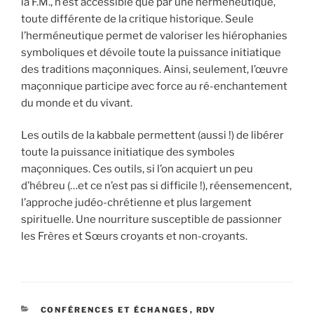
la F.M., n’est accessible que par une herméneutique,
toute différente de la critique historique. Seule
l’herméneutique permet de valoriser les hiérophanies
symboliques et dévoile toute la puissance initiatique
des traditions maçonniques. Ainsi, seulement, l’œuvre
maçonnique participe avec force au ré-enchantement
du monde et du vivant.
Les outils de la kabbale permettent (aussi !) de libérer
toute la puissance initiatique des symboles
maçonniques. Ces outils, si l’on acquiert un peu
d’hébreu (…et ce n’est pas si difficile !), réensemencent,
l’approche judéo-chrétienne et plus largement
spirituelle. Une nourriture susceptible de passionner
les Frères et Sœurs croyants et non-croyants.
CATÉGORIES
CONFÉRENCES ET ÉCHANGES
,
RDV