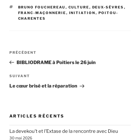
ÉTIQUETTES
BRUNO FOUCHEREAU
,
CULTURE
,
DEUX-SÉVRES
,
FRANC-MAÇONNERIE
,
INITIATION
,
POITOU-
CHARENTES
Navigation
Article
PRÉCÉDENT
de
précédent
BIBLIODRAME à Poitiers le 26 juin
l’article
Article
SUIVANT
suivant
Le cœur brisé et la réparation
ARTICLES RÉCENTS
La devekou’t et l’Extase de la rencontre avec Dieu
30 mai 2026