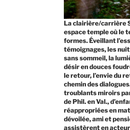
La clairière/carrière 
espace temple où le 
formes. Éveillant l’es
témoignages, les nuit
sans sommeil, la lumiè
désir en douces foud
le retour, l’envie du r
chemin des dialogues
troublants miroirs p
de Phil. en Val., d’en
réappropriées en mat
dévoilée, ami et pens
assistèrent en acteur