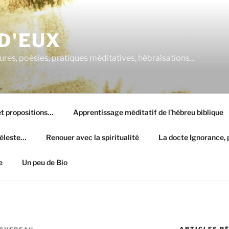
 D'EUX
atures, poésies, pratiques méditatives, hébraïsations…
 et propositions…
Apprentissage méditatif de l’hébreu biblique
céleste…
Renouer avec la spiritualité
La docte Ignorance, p
e
Un peu de Bio