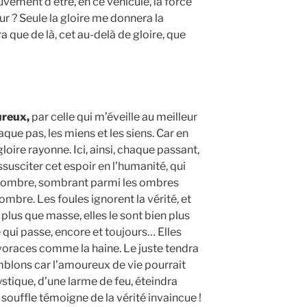
ement d’être, en ce véhicule, la force
ur ? Seule la gloire me donnera la
que de là, cet au-delà de gloire, que
ureux,
par celle qui m’éveille au meilleur
ue pas, les miens et les siens. Car en
oire rayonne. Ici, ainsi, chaque passant,
ssusciter cet espoir en l’humanité, qui
ne ombre, sombrant parmi les ombres
ombre. Les foules ignorent la vérité, et
 plus que masse, elles le sont bien plus
qui passe, encore et toujours… Elles
voraces comme la haine. Le juste tendra
emblons car l’amoureux de vie pourrait
stique, d’une larme de feu, éteindra
souffle témoigne de la vérité invaincue !