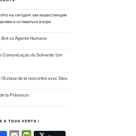
ÉCENTS
sino на сегодня: как казахстанцам
ровки и оставаться в игре
rt Bot vs Agente Humano
de Comunicação do Solverde: Um
 l’Extase de la rencontre avec Dieu
 de la Présence :
 A TOUS VENTS !
E
P