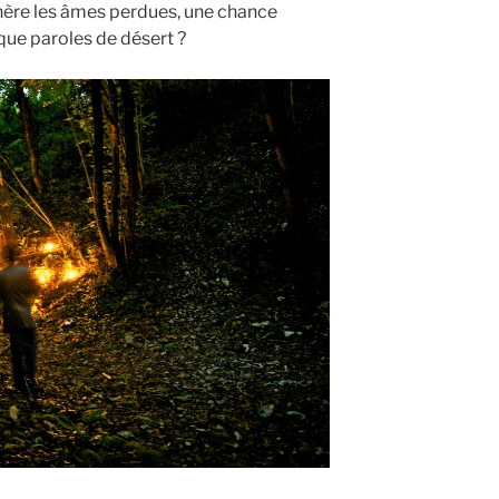
nère les âmes perdues, une chance
que paroles de désert ?