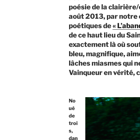
poésie de la clairière/
août 2013, par notre 
poétiques de
« L’aban
de ce haut lieu du Sai
exactement là où souf
bleu, magnifique, aim
lâches miasmes qui ne
Vainqueur en vérité,
No
ué
de
troi
s,
dan