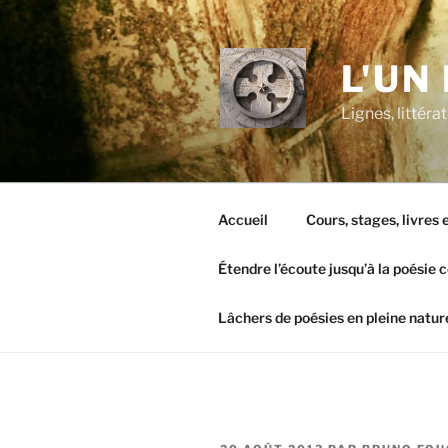
Aller
au
contenu
L'UN
principal
Lignes, littér
Accueil
Cours, stages, livres
Étendre l’écoute jusqu’à la poésie 
Lâchers de poésies en pleine natur