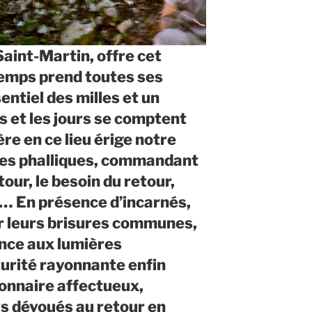
Saint-Martin, offre cet
temps prend toutes ses
sentiel des milles et un
s et les jours se comptent
re en ce lieu érige notre
res phalliques, commandant
etour, le besoin du retour,
… En présence d’incarnés,
ar leurs brisures communes,
fance aux lumières
urité rayonnante enfin
ionnaire affectueux,
s dévoués au retour en