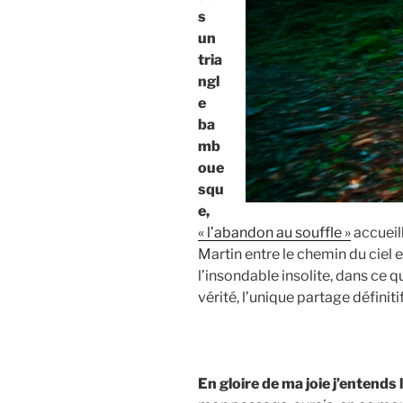
s
un
tria
ngl
e
ba
mb
oue
squ
e,
« l’abandon au souffle »
accueill
Martin entre le chemin du ciel et
l’insondable insolite, dans ce q
vérité, l’unique partage définitif
En gloire de ma joie j’entends