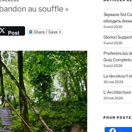
ARTICLES R
CHEREAU
’abandon au souffle »
Зеркало Sol Ca
обходить блоки
5 août 2026
Post
Glorion Suppo
5 août 2026
t
Preferências 
r
Guia Completo
5 août 2026
La devekou’t et
30 mai 2026
L’ Architecture
29 mai 2026
POUR POSTEZ