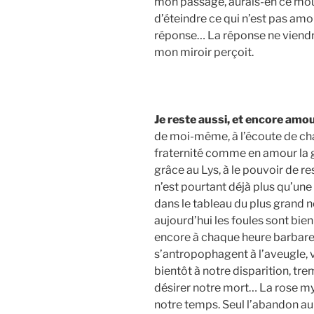
mon passage, aurais-en ce mouv
d’éteindre ce qui n’est pas amo
réponse… La réponse ne viendra 
mon miroir perçoit.
Je reste aussi, et encore amo
de moi-même, à l’écoute de chaq
fraternité comme en amour la gl
grâce au Lys, à le pouvoir de re
n’est pourtant déjà plus qu’u
dans le tableau du plus grand n
aujourd’hui les foules sont bien
encore à chaque heure barbare 
s’antropophagent à l’aveugle, 
bientôt à notre disparition, tr
désirer notre mort… La rose my
notre temps. Seul l’abandon au 