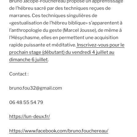
Bruno Jacopé-Fouchereau propose un apprentissage
l
Fr
de l’hébreu sacré par des techniques reçues de
ie
marranes. Ces techniques singulières de
n
«gestualisation de l’hébreu biblique» s’apparentent à
l’anthropologie du geste (Marcel Jousse), de même à
dl
l’Hésychasme, elles en permettent une acquisition
y
rapide puissante et méditative.
Inscrivez-vous pour le
prochain stage (débutant) du vendredi 4 juillet au
dimanche 6 juillet
.
Contact :
bruno.fou32@gmail.com
06 48 55 54 79
https://lun-deux.fr/
https://www.facebook.com/bruno.fouchereau/