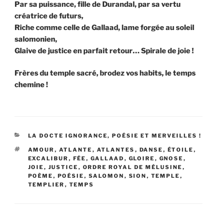
Par sa puissance, fille de Durandal, par sa vertu
créatrice de futurs,
Riche comme celle de Gallaad, lame forgée au soleil
salomonien,
Glaive de justice en parfait retour… Spirale de joie !
Frères du temple sacré, brodez vos habits, le temps
chemine !
CATÉGORIES
LA DOCTE IGNORANCE, POÉSIE ET MERVEILLES !
ÉTIQUETTES
AMOUR
,
ATLANTE
,
ATLANTES
,
DANSE
,
ÉTOILE
,
EXCALIBUR
,
FÉE
,
GALLAAD
,
GLOIRE
,
GNOSE
,
JOIE
,
JUSTICE
,
ORDRE ROYAL DE MÉLUSINE
,
POÈME
,
POÉSIE
,
SALOMON
,
SION
,
TEMPLE
,
TEMPLIER
,
TEMPS