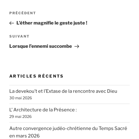
Navigation
Article
PRÉCÉDENT
de
précédent
L’éther magnifie le geste juste !
l’article
Article
SUIVANT
suivant
Lorsque l’ennemi succombe
ARTICLES RÉCENTS
La devekou’t et l’Extase de la rencontre avec Dieu
30 mai 2026
L’ Architecture de la Présence :
29 mai 2026
Autre convergence judéo-chrétienne du Temps Sacré
en mars 2026