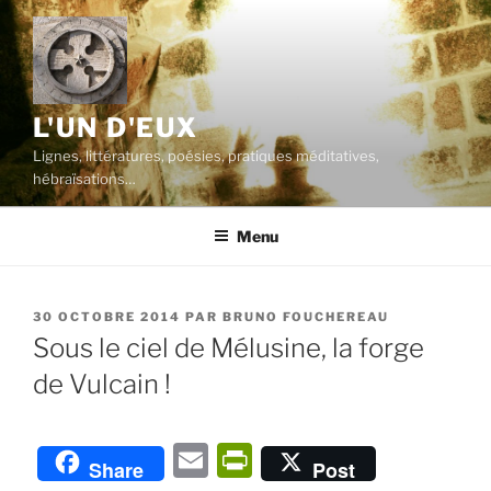
Aller
au
contenu
principal
L'UN D'EUX
Lignes, littératures, poésies, pratiques méditatives,
hébraïsations…
Menu
PUBLIÉ
30 OCTOBRE 2014
PAR
BRUNO FOUCHEREAU
LE
Sous le ciel de Mélusine, la forge
de Vulcain !
E
P
Share
Post