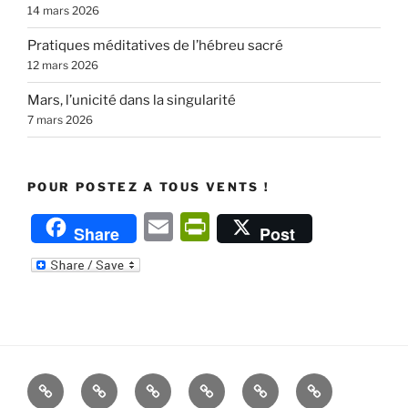
14 mars 2026
Pratiques méditatives de l’hébreu sacré
12 mars 2026
Mars, l’unicité dans la singularité
7 mars 2026
POUR POSTEZ A TOUS VENTS !
E
P
Share
Post
m
ri
ai
nt
l
Fr
ie
n
Accueil
Cours,
Apprentissage
Étendre
Renouer
La
dl
stages,
méditatif
l’écoute
avec
docte