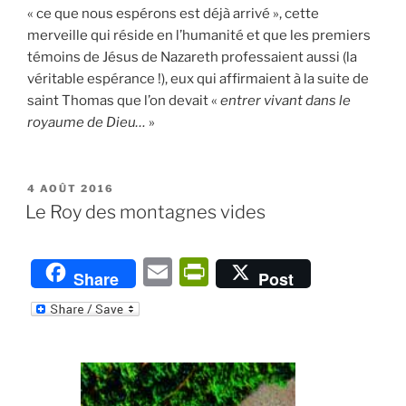
« ce que nous espérons est déjà arrivé », cette
merveille qui réside en l’humanité et que les premiers
témoins de Jésus de Nazareth professaient aussi (la
véritable espérance !), eux qui affirmaient à la suite de
saint Thomas que l’on devait «
entrer vivant dans le
royaume de Dieu…
»
PUBLIÉ
4 AOÛT 2016
LE
Le Roy des montagnes vides
E
P
Share
Post
m
ri
ai
nt
l
Fr
ie