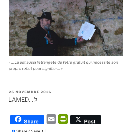
« …Là est aussi l’étrangeté de l’être gratuit qui nécessite son
propre reflet pour signifier… »
PUBLIÉ
25 NOVEMBRE 2016
LE
LAMED… ל
E
P
Share
Post
m
ri