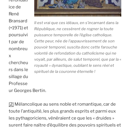
refondatr
ice de
René
Bransard
Il est vrai que ces idéaux, en s’incarnant dans la
(+1971) et
République, ne cessèrent de rogner la toute
poursuivi
puissance temporelle de l’église catholique.
Cette peur, née de l’appauvrissement de son
t par de
pouvoir temporel, suscita donc cette farouche
nombreu
volonté de refondation du catholicisme qui ne
x
voyait, par ailleurs, de salut temporel, que par la «
chercheu
royauté » dynastique, oubliant le sens réel et
rs dans le
spirituel de la couronne éternelle !
sillage du
Professe
ur Georges Bertin.
[2]
Mélancolique au sens noble et romantique, car de
toute l’antiquité, les plus grands esprits et parmi eux
les pythagoriciens, vénéraient ce que les « druides »
surent faire naître d’équilibre des pouvoirs spirituels et