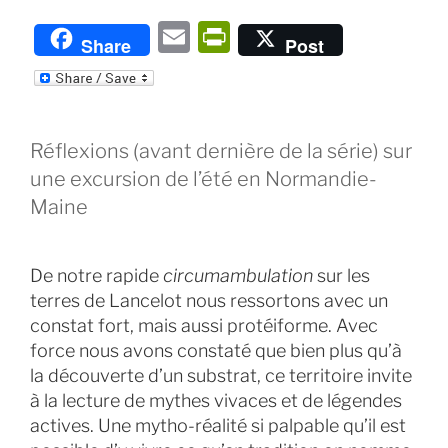
E
P
Share
Post
m
ri
ai
nt
l
Fr
Réflexions (avant dernière de la série) sur
ie
une excursion de l’été en Normandie-
n
Maine
dl
y
De notre rapide
circumambulation
sur les
terres de Lancelot nous ressortons avec un
constat fort, mais aussi protéiforme. Avec
force nous avons constaté que bien plus qu’à
la découverte d’un substrat, ce territoire invite
à la lecture de mythes vivaces et de légendes
actives. Une mytho-réalité si palpable qu’il est