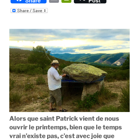
Share
Post
m
ri
ai
nt
l
Fr
ie
n
dl
y
Alors que saint Patrick vient de nous
ouvrir le printemps, bien que le temps
vrai n’existe pas, c’est avec joie que