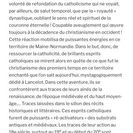
volonté de refondation du catholicisme qui ne voyait,
par ailleurs, de salut temporel, que par la « royauté »
dynastique, oubliant le sens réel et spirituel de la
couronne éternelle ! Coupable aveuglement qui œuvre
toujours à la décadence du christianisme en occident !
Cette réaction mobilisa de puissantes énergies en ce
territoire de Maine-Normandie. Dans le but, donc, de
ressourcer la catholicité, de brillants esprits
catholiques se mirent alors en quête de ce que fut le
christianisme des premiers temps en ce territoire
enchanté que l’on sait aujourd’hui, mystagogiquement
dédié à Lancelot. Dans cette aventure, ils se
confrontèrent aux traces de leurs aînés de la
renaissance, de l’époque médiévale et du haut moyen-
âge,… Traces laissées dans le sillon des récits
historiques et littéraires. Ces esprits catholiques
furent de puissants « ré-activateurs » des substrats
antiques et médiévaux. Les traces de leur action au
e
e
18e siècle, surtout au 19
et au début du 20
sont