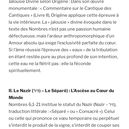
Jalousie Divine selon Origène : Dans son œuvre
monumentale : «
Commentaire sur le Cantique des
Cantiques
» (Livre II), Origène applique cette épreuve à
la vie intérieure. La « jalousie » divine évoquée dans le
texte des Nombres n’est pas une passion humaine
défectueuse, mais l’ardeur anthropomorphique d’un
Amour absolu qui exige l’exclusivité parfaite du cœur.
Si l’âme réussie l’épreuve des « eaux » de la tribulation
en étant restée pure au plus profond de son intention,
cette eau ne la flétrit pas : elle la féconde
spirituellement.
II. Le Nazir (נָזִיר – Le Séparé) : L’Ascèse au Cœur du
Monde
Nombres 6,1-21 institue le statut du Nazir (Nazir – נָזִיר,
traduction littérale : «Séparé » ou « Consacré »). Celui
ou celle qui prononce ce vœu temporaire ou perpétuel
s’interdit le produit de la vigne, s’interdit de couper ses