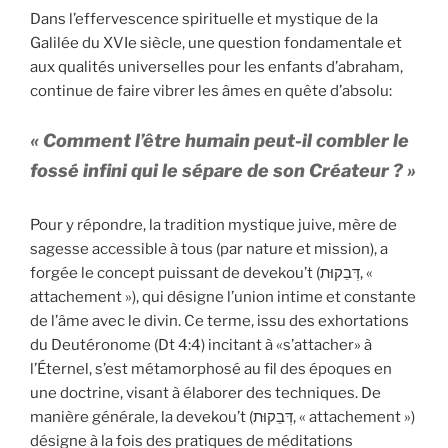
y
Dans l’effervescence spirituelle et mystique de la
Galilée du XVIe siècle, une question fondamentale et
aux qualités universelles pour les enfants d’abraham,
continue de faire vibrer les âmes en quête d’absolu:
« Comment l’être humain peut-il combler le
fossé infini qui le sépare de son Créateur ? »
Pour y répondre, la tradition mystique juive, mère de
sagesse accessible à tous (par nature et mission), a
forgée le concept puissant de devekou’t (דְּבֵקוּת, «
attachement »), qui désigne l’union intime et constante
de l’âme avec le divin. Ce terme, issu des exhortations
du Deutéronome (Dt 4:4) incitant à «s’attacher» à
l’Éternel, s’est métamorphosé au fil des époques en
une doctrine, visant à élaborer des techniques. De
manière générale, la devekou’t (דְּבֵקוּת, « attachement »)
désigne à la fois des pratiques de méditations