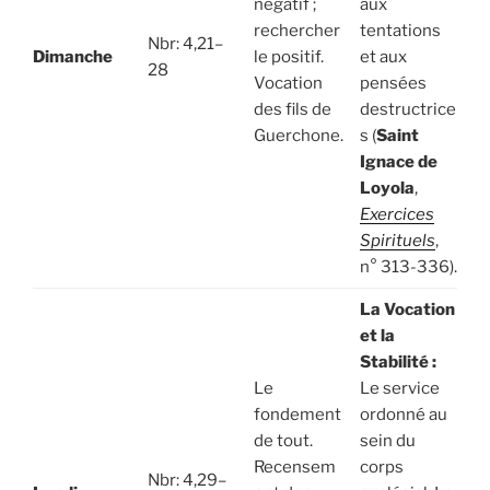
négatif ;
aux
rechercher
tentations
Nbr: 4,21–
Dimanche
le positif.
et aux
28
Vocation
pensées
des fils de
destructrice
Guerchone.
s (
Saint
Ignace de
Loyola
,
Exercices
Spirituels
,
n° 313-336).
La Vocation
et la
Stabilité :
Le
Le service
fondement
ordonné au
de tout.
sein du
Recensem
corps
Nbr: 4,29–