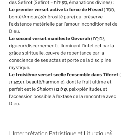
des Sefirot (Sefirot – סְפִירוֹת, émanations divines) :
Le premier verset active la force de H’esed
( חֶסֶד,
bonté/Amour/générosité pure) qui préserve
l’existence matérielle par l’amour inconditionnel de
Dieu.
Le second verset manifeste Gevurah
( גְּבוּרָה,
rigueur/discernement), illuminant l’intellect par la
grâce spirituelle, œuvre de repentance par la
conscience de ses actes et porte de la discipline
mystique.
Le troisième verset scelle l’ensemble dans Tiferet
(
תִּפְאֶרֶת
, beauté/harmonie), dont le fruit ultime et
parfait est le
Shalom
(
שָׁלוֹם
, paix/plénitude), et
l’accession possible à l’extase de la rencontre avec
Dieu.
2
L’Interprétation Patristique et Liturgique