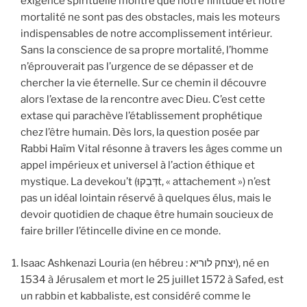
exigence spirituelle montre que notre finitude et notre
mortalité ne sont pas des obstacles, mais les moteurs
indispensables de notre accomplissement intérieur.
Sans la conscience de sa propre mortalité, l’homme
n’éprouverait pas l’urgence de se dépasser et de
chercher la vie éternelle. Sur ce chemin il découvre
alors l’extase de la rencontre avec Dieu. C’est cette
extase qui parachève l’établissement prophétique
chez l’être humain. Dès lors, la question posée par
Rabbi Haïm Vital résonne à travers les âges comme un
appel impérieux et universel à l’action éthique et
mystique. La devekou’t (דְּבֵקוּt, « attachement ») n’est
pas un idéal lointain réservé à quelques élus, mais le
devoir quotidien de chaque être humain soucieux de
faire briller l’étincelle divine en ce monde.
Isaac Ashkenazi Louria (en hébreu : יצחק לוריא), né en
1534 à Jérusalem et mort le 25 juillet 1572 à Safed, est
un rabbin et kabbaliste, est considéré comme le