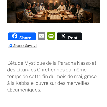
E
P
Share
Post
m
ri
ai
nt
l
Fr
L’étude Mystique de la Paracha Nasso et
ie
des Liturgies Chrétiennes du même
n
temps de cette fin du mois de mai, grâce
dl
à la Kabbale, ouvre sur des merveilles
y
Œcuméniques.