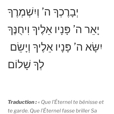
יְבָרֶכְךָ ה’ וְיִשְׁמְרֶךָ
יָאֵר ה’ פָּנָיו אֵלֶיךָ וִיחֻנֶּךָ
יִשָּׂא ה’ פָּנָיו אֵלֶיךָ וְיָשֵׂם
לְךָ שָׁלוֹם
Traduction :
« Que l’Éternel te bénisse et
te garde. Que l’Éternel fasse briller Sa