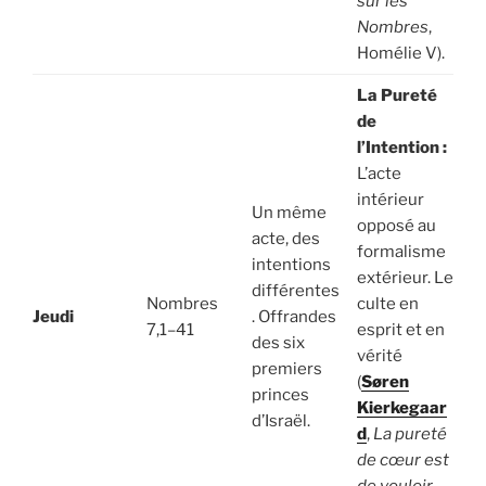
sur les
Nombres
,
Homélie V).
La Pureté
de
l’Intention :
L’acte
intérieur
Un même
opposé au
acte, des
formalisme
intentions
extérieur. Le
différentes
Nombres
culte en
Jeudi
. Offrandes
7,1–41
esprit et en
des six
vérité
premiers
(
Søren
princes
Kierkegaar
d’Israël.
d
,
La pureté
de cœur est