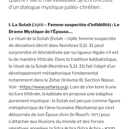
d’un dialogue mystique judéo-chrétien :
I. La Sotah (סוֹטָה – Femme suspectée d’infidélité) : Le
Drame Mystique de l’Épouse…
Le rituel de la Sotah (Sotah – סוֹטָה, femme suspectée
de déviation) décrit dans Nombres 5,11-31 peut
surprendre et déstabilisée par sa rigueur légale s’il est
lu de manière littérale. Dans la tradition kabbalistique,
le rituel de la Sotah (Nombres 5,11-31) fait l’objet d’un
développement métaphorique fondamental
notamment dans le Zohar (Volume III, Section Nasso.
Voir :
https://www.sefaria.org
). Loin de s’en tenir à une
lecture littérale, la kabbale en propose une exégèse
purement mystique : la Sotah est perçue comme figure
métaphorique de l’âme humaine (Neshama) qui s’est
détournée de son Époux divin (le Roua’h : רוח ) pour
s’attacher aux illusions du monde et des forces
négatives appelées la Sitra Achra (Sitra Achra – סִטְרָא