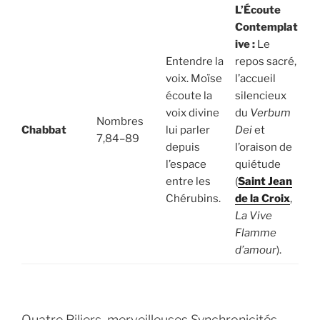
L’Écoute
Contemplat
ive :
Le
Entendre la
repos sacré,
voix. Moïse
l’accueil
écoute la
silencieux
voix divine
du
Verbum
Nombres
Chabbat
lui parler
Dei
et
7,84–89
depuis
l’oraison de
l’espace
quiétude
entre les
(
Saint Jean
Chérubins.
de la Croix
,
La Vive
Flamme
d’amour
).
Quatre Piliers, merveilleuses Synchronicités,