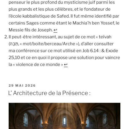
penseur le plus profond du mysticisme juif parmi les
plus grands et les plus célèbres, et le fondateur de
l’école kabbalistique de Safed. Il fut même identifié par
certains Sages comme étant le Machia`h ben Yossef, le
Messie fils de Joseph.
↩︎
Il peut-être intéressant, au sujet de ce mot « teïvah
(תֵּבָה, « mot/boite/berceau/Arche »), d’aller consulter
ma conférence sur ce mot utilisé en Job 6.14 : & Exode
25,10 et ce en quoi il propose une solution pour vaincre
la « violence de ce monde »
↩︎
PUBLIÉ
29 MAI 2026
LE
L’ Architecture de la Présence :