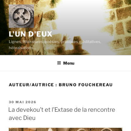
Aller
au
contenu
principal
L'UN D'EUX
Lignes, littératures, poésies, pratiques méditatives,
hébraïsations…
Menu
AUTEUR/AUTRICE :
BRUNO FOUCHEREAU
PUBLIÉ
30 MAI 2026
LE
La devekou’t et l’Extase de la rencontre
avec Dieu