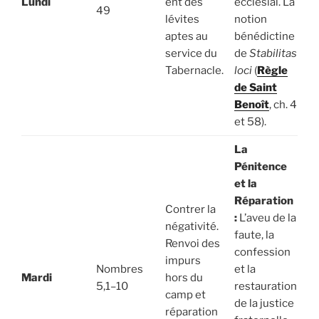
Lundi
ent des
ecclésial. La
49
lévites
notion
aptes au
bénédictine
service du
de
Stabilitas
Tabernacle.
loci
(
Règle
de Saint
Benoît
, ch. 4
et 58).
La
Pénitence
et la
Réparation
Contrer la
:
L’aveu de la
négativité.
faute, la
Renvoi des
confession
impurs
Nombres
et la
Mardi
hors du
5,1–10
restauration
camp et
de la justice
réparation