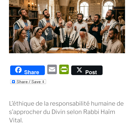
E
P
Share
Post
m
ri
ai
nt
l
Fr
L’éthique de la responsabilité humaine de
ie
s’approcher du Divin selon Rabbi Haïm
n
Vital.
dl