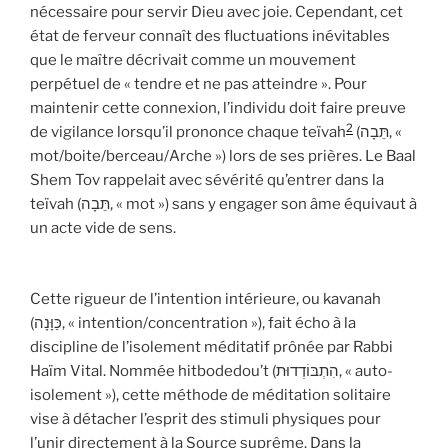
nécessaire pour servir Dieu avec joie. Cependant, cet
état de ferveur connaît des fluctuations inévitables
que le maître décrivait comme un mouvement
perpétuel de « tendre et ne pas atteindre ». Pour
maintenir cette connexion, l’individu doit faire preuve
2
de vigilance lorsqu’il prononce chaque teïvah
(תֵּבָה, «
mot/boite/berceau/Arche ») lors de ses prières. Le Baal
Shem Tov rappelait avec sévérité qu’entrer dans la
teïvah (תֵּבָה, « mot ») sans y engager son âme équivaut à
un acte vide de sens.
Cette rigueur de l’intention intérieure, ou kavanah
(כַּוָּנָה, « intention/concentration »), fait écho à la
discipline de l’isolement méditatif prônée par Rabbi
Haïm Vital. Nommée hitbodedou’t (הִתְבּוֹדְדוּת, « auto-
isolement »), cette méthode de méditation solitaire
vise à détacher l’esprit des stimuli physiques pour
l’unir directement à la Source suprême. Dans la