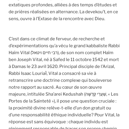
extatiques profondes, alliées à des temps d’études et
de prières réalisées en alternance. La devekou’t, en ce
sens, ouvre à l’Extase de la rencontre avec Dieu.
C’est dans ce climat de ferveur, de recherche et
d’expérimentations qu’a vécu le grand kabbaliste Rabbi
Haïm Vital (רבי חיים ויטאל), de son nom complet Haïm
ben Joseph Vital, né à Safed le 11 octobre 1542 et mort
à Damas le 23 avril 1620. Principal disciple de l’Arizal,
1
Rabbi Isaac Louria
, Vital a consacré sa vie à
retranscrire une doctrine complexe qui bouleverse
notre rapport au sacré. Au cœur de son œuvre
majeure, intitulée Sha’arei Kedushah (שַׁעֲרֵי קְדֻשָּׁה, « Les
Portes de la Sainteté »), il pose une question cruciale :
la proximité divine relève-t-elle d’un don gratuit ou
d’une responsabilité éthique individuelle? Pour Vital, la
réponse est sans équivoque : chaque individu est
pleinement responsable de tracer son propre chemin