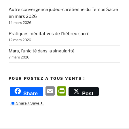
Autre convergence judéo-chrétienne du Temps Sacré
en mars 2026
14 mars 2026
Pratiques méditatives de l’hébreu sacré
12 mars 2026
Mars, l’unicité dans la singularité
7 mars 2026
POUR POSTEZ A TOUS VENTS !
E
P
Share
Post
m
ri
ai
nt
l
Fr
ie