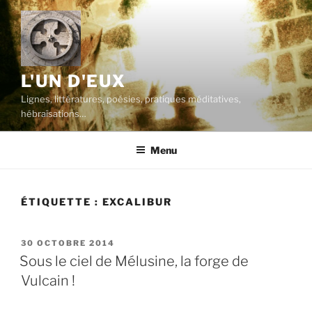
Aller
au
contenu
principal
L'UN D'EUX
Lignes, littératures, poésies, pratiques méditatives,
hébraïsations…
Menu
ÉTIQUETTE :
EXCALIBUR
PUBLIÉ
30 OCTOBRE 2014
LE
Sous le ciel de Mélusine, la forge de
Vulcain !