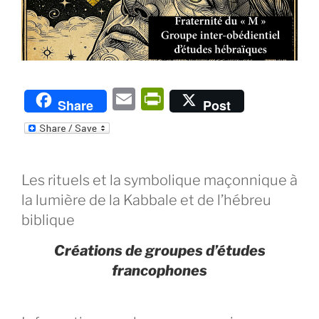
E
P
Share
Post
m
ri
ai
nt
l
Fr
Les rituels et la symbolique maçonnique à
ie
la lumière de la Kabbale et de l’hébreu
n
biblique
dl
Créations de groupes d’études
y
francophones