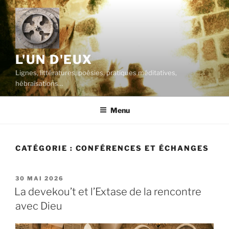
Aller
au
contenu
principal
L'UN D'EUX
Lignes, littératures, poésies, pratiques méditatives,
hébraïsations…
Menu
CATÉGORIE :
CONFÉRENCES ET ÉCHANGES
PUBLIÉ
30 MAI 2026
LE
La devekou’t et l’Extase de la rencontre
avec Dieu