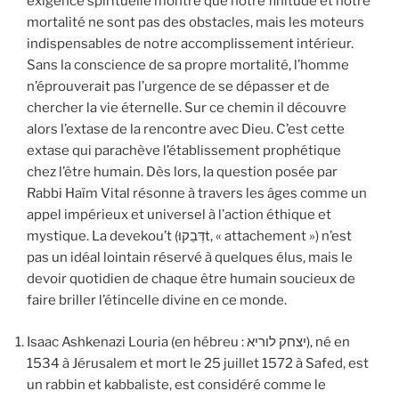
exigence spirituelle montre que notre finitude et notre
mortalité ne sont pas des obstacles, mais les moteurs
indispensables de notre accomplissement intérieur.
Sans la conscience de sa propre mortalité, l’homme
n’éprouverait pas l’urgence de se dépasser et de
chercher la vie éternelle. Sur ce chemin il découvre
alors l’extase de la rencontre avec Dieu. C’est cette
extase qui parachève l’établissement prophétique
chez l’être humain. Dès lors, la question posée par
Rabbi Haïm Vital résonne à travers les âges comme un
appel impérieux et universel à l’action éthique et
mystique. La devekou’t (דְּבֵקוּt, « attachement ») n’est
pas un idéal lointain réservé à quelques élus, mais le
devoir quotidien de chaque être humain soucieux de
faire briller l’étincelle divine en ce monde.
Isaac Ashkenazi Louria (en hébreu : יצחק לוריא), né en
1534 à Jérusalem et mort le 25 juillet 1572 à Safed, est
un rabbin et kabbaliste, est considéré comme le