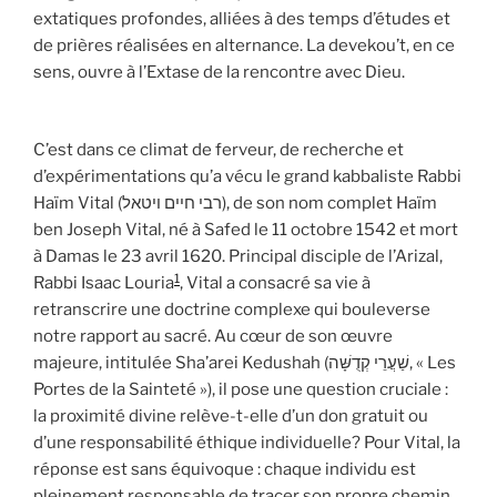
extatiques profondes, alliées à des temps d’études et
de prières réalisées en alternance. La devekou’t, en ce
sens, ouvre à l’Extase de la rencontre avec Dieu.
C’est dans ce climat de ferveur, de recherche et
d’expérimentations qu’a vécu le grand kabbaliste Rabbi
Haïm Vital (רבי חיים ויטאל), de son nom complet Haïm
ben Joseph Vital, né à Safed le 11 octobre 1542 et mort
à Damas le 23 avril 1620. Principal disciple de l’Arizal,
1
Rabbi Isaac Louria
, Vital a consacré sa vie à
retranscrire une doctrine complexe qui bouleverse
notre rapport au sacré. Au cœur de son œuvre
majeure, intitulée Sha’arei Kedushah (שַׁעֲרֵי קְדֻשָּׁה, « Les
Portes de la Sainteté »), il pose une question cruciale :
la proximité divine relève-t-elle d’un don gratuit ou
d’une responsabilité éthique individuelle? Pour Vital, la
réponse est sans équivoque : chaque individu est
pleinement responsable de tracer son propre chemin