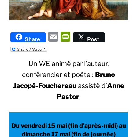
E
P
Share
Post
m
ri
ai
nt
Un WE animé par l’auteur,
l
Fr
ie
conférencier et poète :
Bruno
n
Jacopé-Fouchereau
assisté d’
Anne
dl
Pastor
.
y
Du vendredi 15 mai (fin d’après-midi) au
dimanche 17 mai (fin de journée)