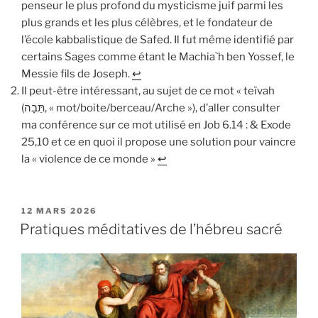
penseur le plus profond du mysticisme juif parmi les
plus grands et les plus célèbres, et le fondateur de
l’école kabbalistique de Safed. Il fut même identifié par
certains Sages comme étant le Machia`h ben Yossef, le
Messie fils de Joseph.
↩︎
Il peut-être intéressant, au sujet de ce mot « teïvah
(תֵּבָה, « mot/boite/berceau/Arche »), d’aller consulter
ma conférence sur ce mot utilisé en Job 6.14 : & Exode
25,10 et ce en quoi il propose une solution pour vaincre
la « violence de ce monde »
↩︎
PUBLIÉ
12 MARS 2026
LE
Pratiques méditatives de l’hébreu sacré