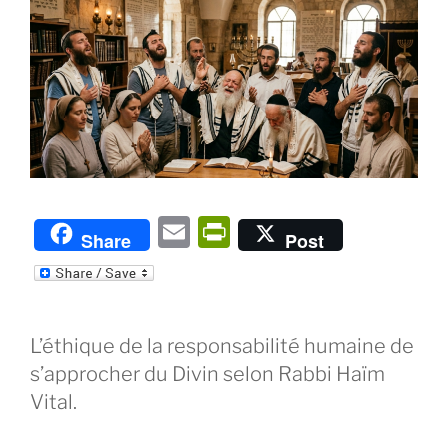
E
P
Share
Post
m
ri
ai
nt
l
Fr
L’éthique de la responsabilité humaine de
ie
s’approcher du Divin selon Rabbi Haïm
n
Vital.
dl