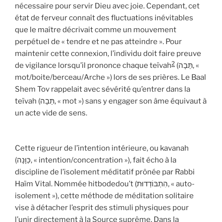
nécessaire pour servir Dieu avec joie. Cependant, cet
état de ferveur connaît des fluctuations inévitables
que le maître décrivait comme un mouvement
perpétuel de « tendre et ne pas atteindre ». Pour
maintenir cette connexion, l’individu doit faire preuve
2
de vigilance lorsqu’il prononce chaque teïvah
(תֵּבָה, «
mot/boite/berceau/Arche ») lors de ses prières. Le Baal
Shem Tov rappelait avec sévérité qu’entrer dans la
teïvah (תֵּבָה, « mot ») sans y engager son âme équivaut à
un acte vide de sens.
Cette rigueur de l’intention intérieure, ou kavanah
(כַּוָּנָה, « intention/concentration »), fait écho à la
discipline de l’isolement méditatif prônée par Rabbi
Haïm Vital. Nommée hitbodedou’t (הִתְבּוֹדְדוּת, « auto-
isolement »), cette méthode de méditation solitaire
vise à détacher l’esprit des stimuli physiques pour
l’unir directement à la Source suprême. Dans la