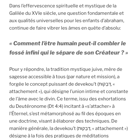
y
Dans l’effervescence spirituelle et mystique de la
Galilée du XVIe siècle, une question fondamentale et
aux qualités universelles pour les enfants d’abraham,
continue de faire vibrer les âmes en quête d’absolu:
« Comment l’être humain peut-il combler le
fossé infini qui le sépare de son Créateur ? »
Pour y répondre, la tradition mystique juive, mère de
sagesse accessible à tous (par nature et mission), a
forgée le concept puissant de devekou’t (דְּבֵקוּת, «
attachement »), qui désigne l’union intime et constante
de l’âme avec le divin. Ce terme, issu des exhortations
du Deutéronome (Dt 4:4) incitant à «s’attacher» à
l’Éternel, s’est métamorphosé au fil des époques en
une doctrine, visant à élaborer des techniques. De
manière générale, la devekou’t (דְּבֵקוּת, « attachement »)
désigne à la fois des pratiques de méditations