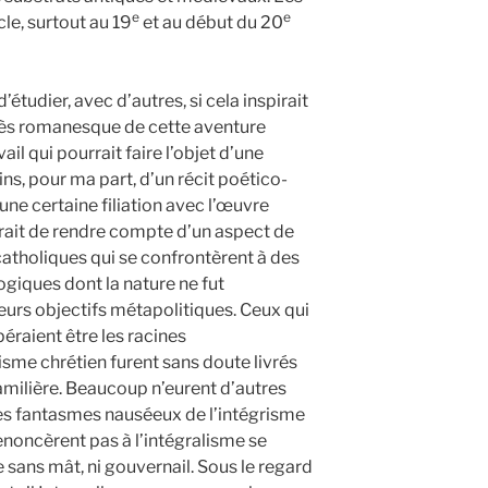
e
e
cle, surtout au 19
et au début du 20
étudier, avec d’autres, si cela inspirait
très romanesque de cette aventure
ail qui pourrait faire l’objet d’une
ins, pour ma part, d’un récit poético-
ne certaine filiation avec l’œuvre
girait de rendre compte d’un aspect de
 catholiques qui se confrontèrent à des
ogiques dont la nature ne fut
eurs objectifs métapolitiques. Ceux qui
péraient être les racines
isme chrétien furent sans doute livrés
amilière. Beaucoup n’eurent d’autres
les fantasmes nauséeux de l’intégrisme
 renoncèrent pas à l’intégralisme se
e sans mât, ni gouvernail. Sous le regard