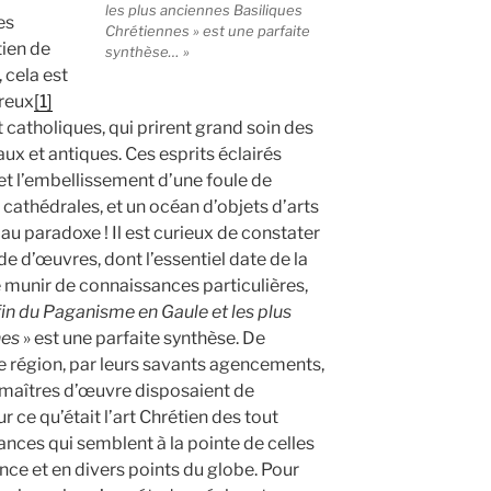
les plus anciennes Basiliques
es
Chrétiennes » est une parfaite
tien de
synthèse… »
 cela est
breux
[1]
t catholiques, qui prirent grand soin des
x et antiques. Ces esprits éclairés
 et l’embellissement d’une foule de
cathédrales, et un océan d’objets d’arts
u’au paradoxe ! Il est curieux de constater
de d’œuvres, dont l’essentiel date de la
se munir de connaissances particulières,
fin du Paganisme en Gaule et les plus
nes
» est une parfaite synthèse. De
région, par leurs savants agencements,
maîtres d’œuvre disposaient de
ce qu’était l’art Chrétien des tout
ances qui semblent à la pointe de celles
ance et en divers points du globe. Pour