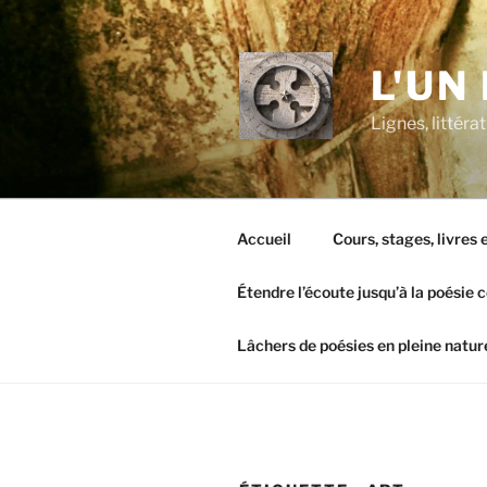
Aller
au
contenu
L'UN
principal
Lignes, littér
Accueil
Cours, stages, livres
Étendre l’écoute jusqu’à la poésie 
Lâchers de poésies en pleine natur