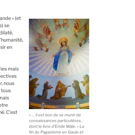
ande » (et
s) se
ilaté,
l’humanité,
sir en
ries mais
jectives
r, nous
 tous
mais
otre
é. C’est
« … il est bon de se munir de
connaissances particulières,
dont le livre d’Emile Mâle, « La
fin du Paganisme en Gaule et