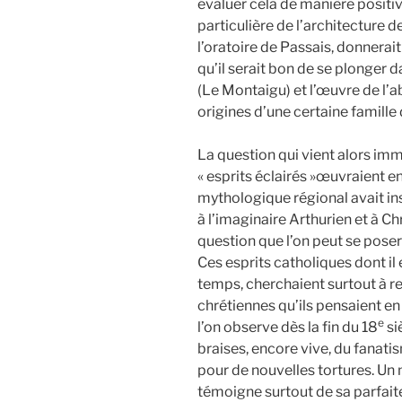
évaluer cela de manière positiv
particulière de l’architecture d
l’oratoire de Passais, donnerai
qu’il serait bon de se plonger 
(Le Montaigu) et l’œuvre de l’
origines d’une certaine famille 
La question qui vient alors im
« esprits éclairés »œuvraient e
mythologique régional avait ins
à l’imaginaire Arthurien et à Ch
question que l’on peut se poser e
Ces esprits catholiques dont il
temps, cherchaient surtout à r
chrétiennes qu’ils pensaient en
e
l’on observe dès la fin du 18
si
braises, encore vive, du fanatis
pour de nouvelles tortures. Un
témoigne surtout de sa parfai