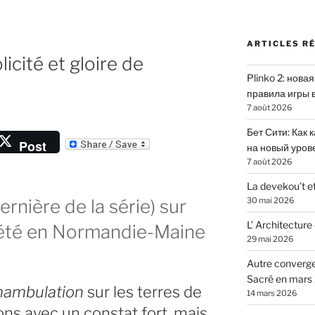
ARTICLES R
icité et gloire de
Plinko 2: нова
правила игры 
7 août 2026
Бет Сити: Как 
Post
на новый уров
7 août 2026
t
La devekou’t et
r
30 mai 2026
ernière de la série) sur
L’ Architecture
l’été en Normandie-Maine
29 mai 2026
Autre converg
Sacré en mars
mambulation
sur les terres de
14 mars 2026
ns avec un constat fort, mais