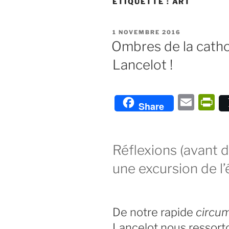
ÉTIQUETTE :
ART
PUBLIÉ
1 NOVEMBRE 2016
LE
Ombres de la cathol
Lancelot !
E
P
Share
m
ri
ai
n
l
F
Réflexions (avant d
ie
une excursion de 
n
dl
De notre rapide
circu
y
Lancelot nous ressorto