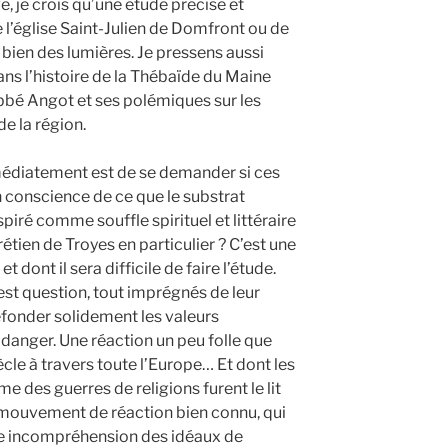
e, je crois qu’une étude précise et
e l’église Saint-Julien de Domfront ou de
t bien des lumières. Je pressens aussi
dans l’histoire de la Thébaïde du Maine
abbé Angot et ses polémiques sur les
de la région.
médiatement est de se demander si ces
n conscience de ce que le substrat
piré comme souffle spirituel et littéraire
rétien de Troyes en particulier ? C’est une
t dont il sera difficile de faire l’étude.
 est question, tout imprégnés de leur
efonder solidement les valeurs
 danger. Une réaction un peu folle que
ècle à travers toute l’Europe… Et dont les
me des guerres de religions furent le lit
 mouvement de réaction bien connu, qui
te incompréhension des idéaux de