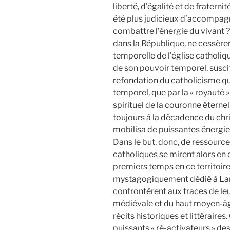
liberté, d’égalité et de fraterni
été plus judicieux d’accompag
combattre l’énergie du vivant ? 
dans la République, ne cessère
temporelle de l’église catholiq
de son pouvoir temporel, susci
refondation du catholicisme qui 
temporel, que par la « royauté »
spirituel de la couronne étern
toujours à la décadence du chri
mobilisa de puissantes énergie
Dans le but, donc, de ressourcer 
catholiques se mirent alors en 
premiers temps en ce territoire
mystagogiquement dédié à Lance
confrontèrent aux traces de leu
médiévale et du haut moyen-âge
récits historiques et littéraires
puissants « ré-activateurs » de