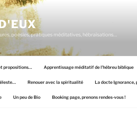
 D'EUX
atures, poésies, pratiques méditatives, hébraïsations…
 et propositions…
Apprentissage méditatif de l’hébreu biblique
céleste…
Renouer avec la spiritualité
La docte Ignorance, p
e
Un peu de Bio
Booking page, prenons rendes-vous !