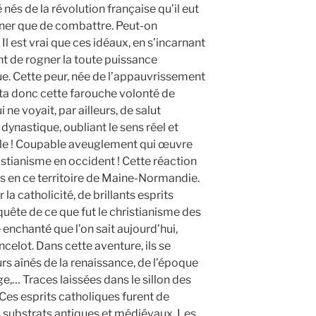
té nés de la révolution française qu’il eut
ner que de combattre. Peut-on
Il est vrai que ces idéaux, en s’incarnant
nt de rogner la toute puissance
ue. Cette peur, née de l’appauvrissement
ta donc cette farouche volonté de
ne voyait, par ailleurs, de salut
 dynastique, oubliant le sens réel et
elle ! Coupable aveuglement qui œuvre
stianisme en occident ! Cette réaction
s en ce territoire de Maine-Normandie.
la catholicité, de brillants esprits
quête de ce que fut le christianisme des
 enchanté que l’on sait aujourd’hui,
lot. Dans cette aventure, ils se
rs aînés de la renaissance, de l’époque
,… Traces laissées dans le sillon des
. Ces esprits catholiques furent de
s substrats antiques et médiévaux. Les