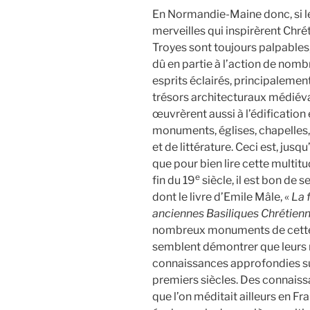
En Normandie-Maine donc, si l
merveilles qui inspirèrent Chré
Troyes sont toujours palpables,
dû en partie à l’action de nom
esprits éclairés, principalemen
trésors architecturaux médiévau
œuvrèrent aussi à l’édification
monuments, églises, chapelles, 
et de littérature. Ceci est, jusq
que pour bien lire cette multitu
e
fin du 19
siècle, il est bon de 
dont le livre d’Emile Mâle, «
La 
anciennes Basiliques Chrétien
nombreux monuments de cette 
semblent démontrer que leurs 
connaissances approfondies sur 
premiers siècles. Des connaiss
que l’on méditait ailleurs en Fr