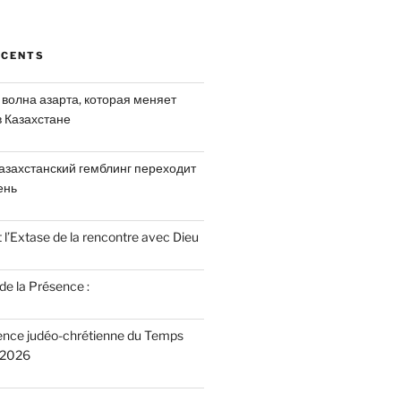
ÉCENTS
я волна азарта, которая меняет
в Казахстане
казахстанский гемблинг переходит
ень
 l’Extase de la rencontre avec Dieu
 de la Présence :
ence judéo-chrétienne du Temps
 2026