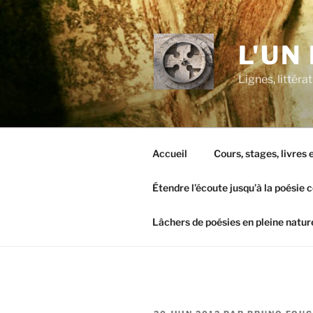
Aller
au
contenu
L'UN
principal
Lignes, littér
Accueil
Cours, stages, livres
Étendre l’écoute jusqu’à la poésie 
Lâchers de poésies en pleine natur