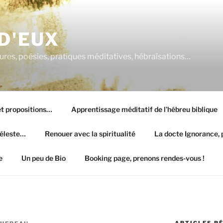
 D'EUX
atures, poésies, pratiques méditatives, hébraïsations…
 et propositions…
Apprentissage méditatif de l’hébreu biblique
céleste…
Renouer avec la spiritualité
La docte Ignorance, p
e
Un peu de Bio
Booking page, prenons rendes-vous !