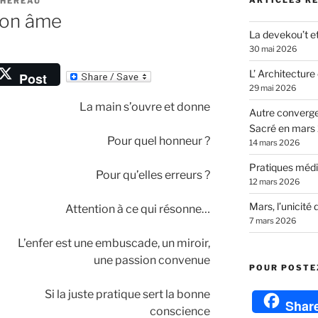
ARTICLES R
CHEREAU
son âme
La devekou’t et
30 mai 2026
L’ Architecture
Post
29 mai 2026
La main s’ouvre et donne
t
Autre converg
Sacré en mars
r
Pour quel honneur ?
14 mars 2026
Pratiques médit
Pour qu’elles erreurs ?
12 mars 2026
Mars, l’unicité 
Attention à ce qui résonne…
7 mars 2026
L’enfer est une embuscade, un miroir,
une passion convenue
POUR POSTEZ
Si la juste pratique sert la bonne
Shar
conscience