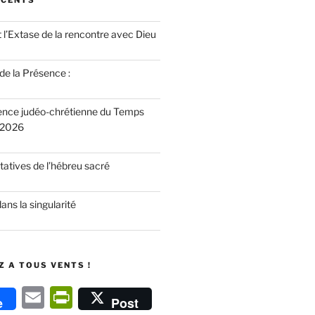
ÉCENTS
 l’Extase de la rencontre avec Dieu
 de la Présence :
ence judéo-chrétienne du Temps
 2026
atives de l’hébreu sacré
dans la singularité
 A TOUS VENTS !
E
P
e
Post