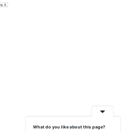
m
ri
ai
nt
l
Fr
ie
n
dl
y
What do you like about this page?