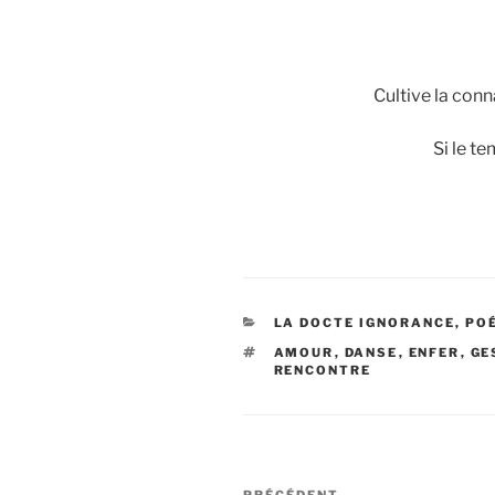
Cultive la conn
Si le t
CATÉGORIES
LA DOCTE IGNORANCE, POÉ
ÉTIQUETTES
AMOUR
,
DANSE
,
ENFER
,
GE
RENCONTRE
Navigation