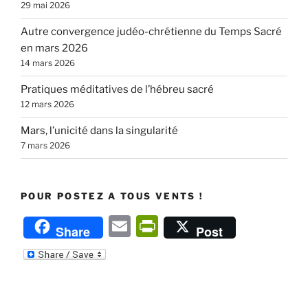
29 mai 2026
Autre convergence judéo-chrétienne du Temps Sacré
en mars 2026
14 mars 2026
Pratiques méditatives de l’hébreu sacré
12 mars 2026
Mars, l’unicité dans la singularité
7 mars 2026
POUR POSTEZ A TOUS VENTS !
E
P
Share
Post
m
ri
ai
nt
l
Fr