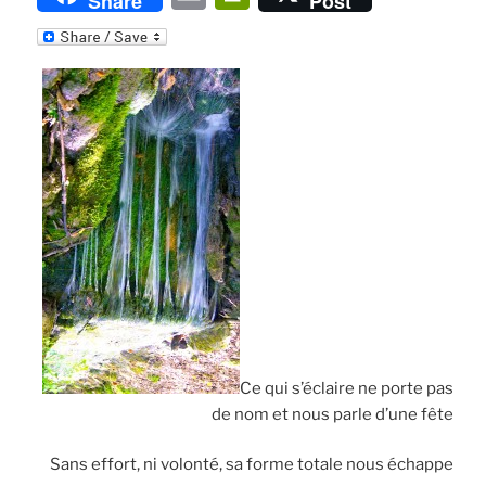
Share
Post
m
ri
ai
nt
l
Fr
ie
n
dl
y
Ce qui s’éclaire ne porte pas
de nom et nous parle d’une fête
Sans effort, ni volonté, sa forme totale nous échappe