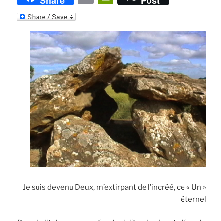
Share
Post
m
ri
ai
nt
l
Fr
ie
n
dl
y
Je suis devenu Deux, m’extirpant de l’incréé, ce « Un »
éternel