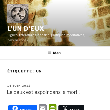
Aller
au
contenu
principal
L'UN D'EUX
Lignes, littératures, poésies, pratiques méditatives,
hébraïsations…
Menu
ÉTIQUETTE :
UN
PUBLIÉ
14 JUIN 2012
LE
Le deux est espoir dans la mort !
E
P