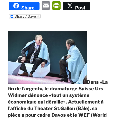
E
P
Share
Post
m
ri
ai
nt
l
Fr
ie
n
dl
y
Dans «La
fin de l’argent», le dramaturge Suisse Urs
Widmer dénonce «tout un système
économique qui déraille». Actuellement à
l’affiche du Theater St.Gallen (Bâle), sa
pièce a pour cadre Davos et le WEF (World