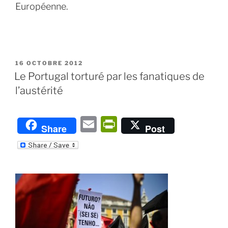
Européenne.
PUBLIÉ
16 OCTOBRE 2012
LE
Le Portugal torturé par les fanatiques de
l’austérité
E
P
Share
Post
m
ri
ai
nt
l
Fr
ie
n
dl