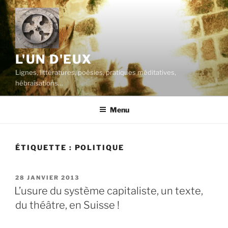
Aller
au
contenu
principal
L'UN D'EUX
Lignes, littératures, poésies, pratiques méditatives,
hébraïsations…
Menu
ÉTIQUETTE :
POLITIQUE
PUBLIÉ
28 JANVIER 2013
LE
L’usure du système capitaliste, un texte,
du théâtre, en Suisse !