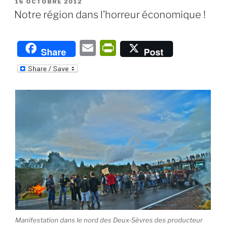
PUBLIÉ
16 OCTOBRE 2012
LE
Notre région dans l’horreur économique !
E
P
Share
Post
m
ri
ai
nt
l
Fr
ie
n
dl
y
Manifestation dans le nord des Deux-Sèvres des producteur