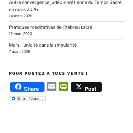
Autre convergence judéo-chrétienne du Temps Sacré
en mars 2026
14 mars 2026
Pratiques méditatives de l’hébreu sacré
12 mars 2026
Mars, l’unicité dans la singularité
7 mars 2026
POUR POSTEZ A TOUS VENTS !
E
P
Share
Post
m
ri
ai
nt
l
Fr
ie