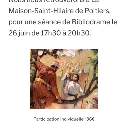
l
Fr
ie
Maison-Saint-Hilaire de Poitiers,
n
pour une séance de Bibliodrame le
dl
26 juin de 17h30 à 20h30.
y
Participation individuelle : 36€