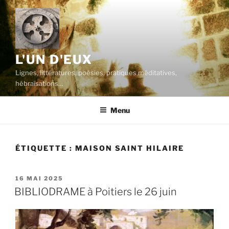
Aller
au
contenu
principal
L'UN D'EUX
Lignes, littératures, poésies, pratiques méditatives,
hébraïsations…
Menu
ÉTIQUETTE :
MAISON SAINT HILAIRE
PUBLIÉ
16 MAI 2025
LE
BIBLIODRAME à Poitiers le 26 juin