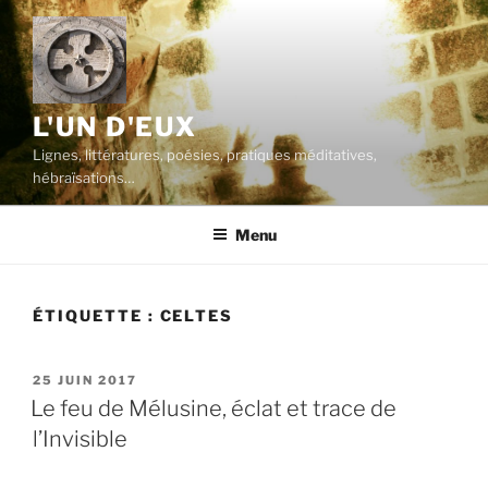
Aller
au
contenu
principal
L'UN D'EUX
Lignes, littératures, poésies, pratiques méditatives,
hébraïsations…
Menu
ÉTIQUETTE :
CELTES
PUBLIÉ
25 JUIN 2017
LE
Le feu de Mélusine, éclat et trace de
l’Invisible