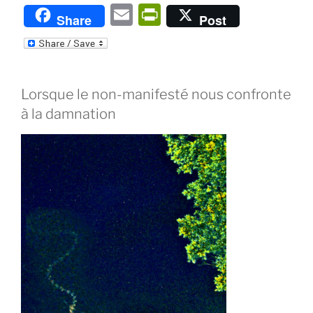
E
P
Share
Post
m
ri
ai
nt
l
Fr
Lorsque le non-manifesté nous confronte
ie
à la damnation
n
dl
y