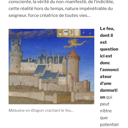
consciente, la vérité du non-manifesté, de l’indicible,
cette réalité hors du temps, nature impénétrable du
seigneur, force créatrice de toutes vies…
Le feu,
dont il
est
question
ici est
donc
l’annonci
ateur
d’une
damnati
on
qui
peut
Mélusine en Dragon crachant le feu…
n’être
que
potentiel