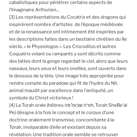
cabalistiques pour pénétrer certains aspects de
l’Imaginaire Arthurien…
[3] Les représentations du Cocatrix et des dragons qui
inspirèrent nombre d’artistes de l’époque médiévale
et de la renaissance ont intimement été inspirées par
les descriptions faites dans un bestiaire chrétien du IIe
siècle, « le Physiologos ». Les Crocodilos et autres
Coquatrix volant ou rampants y sont décrits comme
des bêtes dont la gorge regardait le ciel, alors que leurs
naseaux, leurs yeux et leurs oreilles, sont ouverts dans
le dessous de la tête. Une image très appropriée pour
rendre compte du paradoxe qui fit de l’hydre du Nil,
animal maudit par excellence dans l’antiquité, un
symbole du Christ victorieux !
[4] La Torah orale (hébreu תורה שבעל פה, Torah SheBe’al
Pe) désigne à la fois le concept et le corpus d’une
doctrine oralement transmise, concomitante à la
Torah, inséparable d’elle et existant depuis sa
révélation. Une tradition orale semble se retrouver