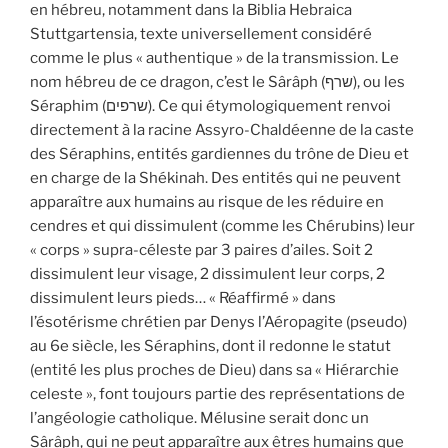
en hébreu, notamment dans la Biblia Hebraica
Stuttgartensia, texte universellement considéré
comme le plus « authentique » de la transmission. Le
nom hébreu de ce dragon, c’est le Sârâph (שרף), ou les
Séraphim (שרפים). Ce qui étymologiquement renvoi
directement à la racine Assyro-Chaldéenne de la caste
des Séraphins, entités gardiennes du trône de Dieu et
en charge de la Shékinah. Des entités qui ne peuvent
apparaître aux humains au risque de les réduire en
cendres et qui dissimulent (comme les Chérubins) leur
« corps » supra-céleste par 3 paires d’ailes. Soit 2
dissimulent leur visage, 2 dissimulent leur corps, 2
dissimulent leurs pieds… « Réaffirmé » dans
l’ésotérisme chrétien par Denys l’Aéropagite (pseudo)
au 6e siècle, les Séraphins, dont il redonne le statut
(entité les plus proches de Dieu) dans sa « Hiérarchie
celeste », font toujours partie des représentations de
l’angéologie catholique. Mélusine serait donc un
Sârâph, qui ne peut apparaître aux êtres humains que