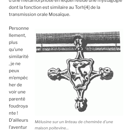
d’une métamorphose en lequel réside une mystagogie
dont la fonction est similaire au Torh[4] de la
transmission orale Mosaïque.
Personne
llement,
plus
qu’une
similarité
, je ne
peux
m’empêc
her de
voir une
parenté
foudroya
nte !
D’ailleurs
Mélusine sur un linteau de cheminée d’une
l’aventur
maison poitevine…