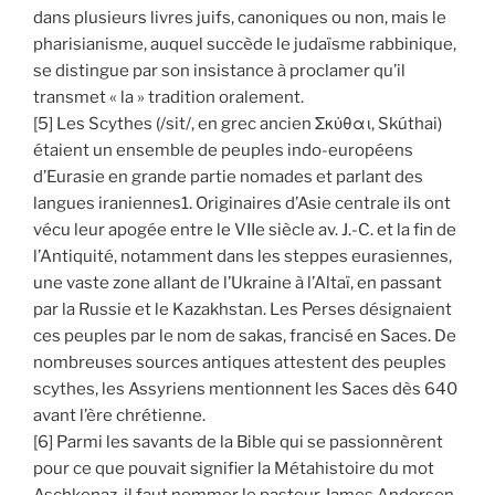
dans plusieurs livres juifs, canoniques ou non, mais le
pharisianisme, auquel succède le judaïsme rabbinique,
se distingue par son insistance à proclamer qu’il
transmet « la » tradition oralement.
[5] Les Scythes (/sit/, en grec ancien Σκὐθαι, Skúthai)
étaient un ensemble de peuples indo-européens
d’Eurasie en grande partie nomades et parlant des
langues iraniennes1. Originaires d’Asie centrale ils ont
vécu leur apogée entre le VIIe siècle av. J.-C. et la fin de
l’Antiquité, notamment dans les steppes eurasiennes,
une vaste zone allant de l’Ukraine à l’Altaï, en passant
par la Russie et le Kazakhstan. Les Perses désignaient
ces peuples par le nom de sakas, francisé en Saces. De
nombreuses sources antiques attestent des peuples
scythes, les Assyriens mentionnent les Saces dès 640
avant l’ère chrétienne.
[6] Parmi les savants de la Bible qui se passionnèrent
pour ce que pouvait signifier la Métahistoire du mot