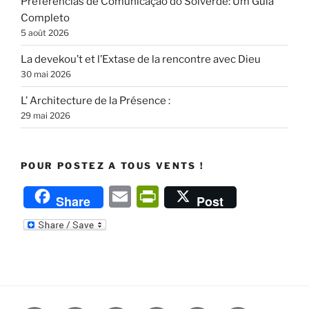
Preferências de Comunicação do Solverde: Um Guia
Completo
5 août 2026
La devekou’t et l’Extase de la rencontre avec Dieu
30 mai 2026
L’ Architecture de la Présence :
29 mai 2026
POUR POSTEZ A TOUS VENTS !
E
P
Share
Post
m
ri
ai
nt
l
Fr
ie
n