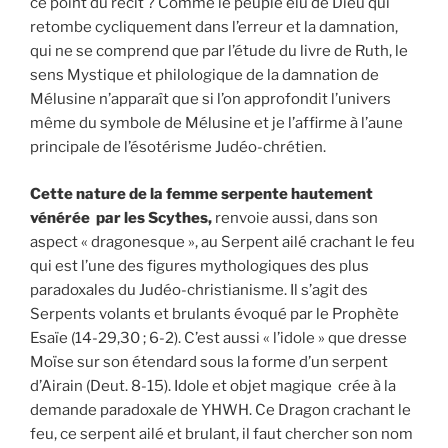
ce point du récit ? Comme le peuple élu de Dieu qui
retombe cycliquement dans l’erreur et la damnation,
qui ne se comprend que par l’étude du livre de Ruth, le
sens Mystique et philologique de la damnation de
Mélusine n’apparaît que si l’on approfondit l’univers
même du symbole de Mélusine et je l’affirme à l’aune
principale de l’ésotérisme Judéo-chrétien.
Cette nature de la femme serpente hautement
vénérée par les Scythes,
renvoie aussi, dans son
aspect « dragonesque », au Serpent ailé crachant le feu
qui est l’une des figures mythologiques des plus
paradoxales du Judéo-christianisme. Il s’agit des
Serpents volants et brulants évoqué par le Prophète
Esaïe (14-29,30 ; 6-2). C’est aussi « l’idole » que dresse
Moïse sur son étendard sous la forme d’un serpent
d’Airain (Deut. 8-15). Idole et objet magique crée à la
demande paradoxale de YHWH. Ce Dragon crachant le
feu, ce serpent ailé et brulant, il faut chercher son nom