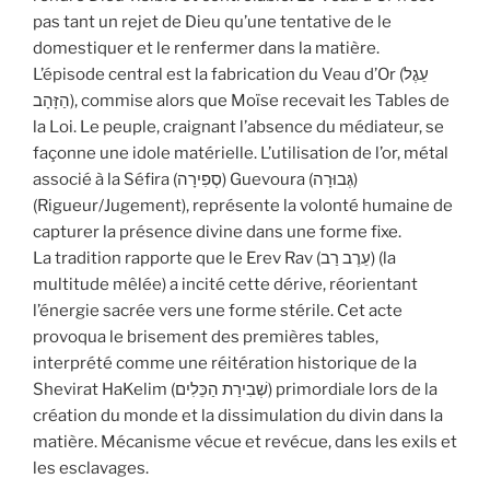
pas tant un rejet de Dieu qu’une tentative de le
domestiquer et le renfermer dans la matière.
L’épisode central est la fabrication du Veau d’Or (עֵגֶל
הַזָּהָב), commise alors que Moïse recevait les Tables de
la Loi. Le peuple, craignant l’absence du médiateur, se
façonne une idole matérielle. L’utilisation de l’or, métal
associé à la Séfira (סְפִירָה) Guevoura (גְּבוּרָה)
(Rigueur/Jugement), représente la volonté humaine de
capturer la présence divine dans une forme fixe.
La tradition rapporte que le Erev Rav (עֵרֶב רַב) (la
multitude mêlée) a incité cette dérive, réorientant
l’énergie sacrée vers une forme stérile. Cet acte
provoqua le brisement des premières tables,
interprété comme une réitération historique de la
Shevirat HaKelim (שְׁבִירַת הַכֵּלִים) primordiale lors de la
création du monde et la dissimulation du divin dans la
matière. Mécanisme vécue et revécue, dans les exils et
les esclavages.