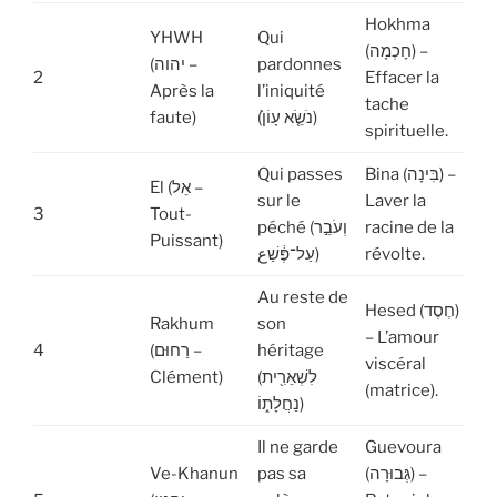
Hokhma
YHWH
Qui
(חָכְמָה) –
(יהוה –
pardonnes
2
Effacer la
Après la
l’iniquité
tache
faute)
(נֹשֵׂ֤א עָוֹן֙)
spirituelle.
Qui passes
Bina (בִּינָה) –
El (אֵל –
sur le
Laver la
3
Tout-
péché (וְעֹבֵ֣ר
racine de la
Puissant)
עַל־פֶּ֔שַׁع)
révolte.
Au reste de
Hesed (חֶסֶד)
Rakhum
son
– L’amour
4
(רַחוּם –
héritage
viscéral
Clément)
(לִשְׁאֵרִ֖ית
(matrice).
נַחֲלָת֑וֹ)
Il ne garde
Guevoura
Ve-Khanun
pas sa
(גְּבוּרָה) –