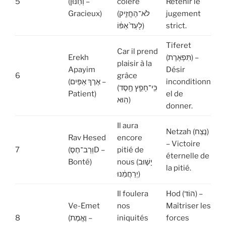
5
(וְחַנּוּן –
colère
Retenir le
Gracieux)
(לֹא־הֶחֱזִ֤יק
jugement
לָעַד֙ אַפּ֔וֹ)
strict.
Tiferet
Car il prend
Erekh
(תִּפְאֶרֶת) –
plaisir à la
Apayim
Désir
6
grâce
(אֶרֶךְ אַפַּיִם –
inconditionn
(כִּֽי־חָפֵ֥ץ חֶ֖סֶד
Patient)
el de
הֽוּא)
donner.
Il aura
Netzah (נֶצַח)
Rav Hesed
encore
– Victoire
7
(וְרַב־חֶסֶD –
pitié de
éternelle de
Bonté)
nous (יָשׁ֣וּב
la pitié.
יְרַחֲמֵ֔נוּ)
Il foulera
Hod (הוֹד) –
Ve-Emet
nos
Maîtriser les
8
(וֶאֱמֶת –
iniquités
forces