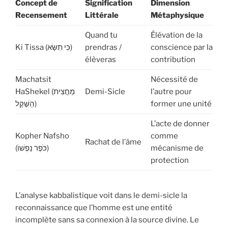
Concept de
Signification
Dimension
Recensement
Littérale
Métaphysique
Quand tu
Élévation de la
Ki Tissa (כִּי תִשָּׂא)
prendras /
conscience par la
élèveras
contribution
Machatsit
Nécessité de
HaShekel (מַחֲצִית
Demi-Sicle
l’autre pour
הַשֶּׁקֶל)
former une unité
L’acte de donner
Kopher Nafsho
comme
Rachat de l’âme
(כֹּפֶר נַפְשׁוֹ)
mécanisme de
protection
L’analyse kabbalistique voit dans le demi-sicle la
reconnaissance que l’homme est une entité
incomplète sans sa connexion à la source divine. Le