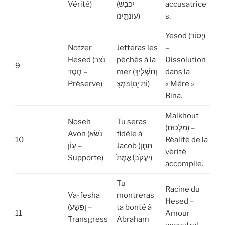
Vérité)
(יִכְבֹּ֖שׁ
accusatrice
עֲוֹנֹתֵ֑ינוּ)
s.
Yesod (יְסוֹד)
Notzer
Jetteras les
–
Hesed (נֹצֵר
péchés à la
Dissolution
9
חֶסֶד –
mer (וְתַשְׁלִ֛יךְ
dans la
Préserve)
בִּמְצֻl֥וֹת יָ֖ם)
« Mère »
Bina.
Malkhout
Noseh
Tu seras
(מַלְכוּת) –
Avon (נֹשֵׂא
fidèle à
10
Réalité de la
Jacob (תִּתֵּ֤ן
עָוֹן –
vérité
Supporte)
אֱמֶת֙ lְיַעֲקֹ֔ב)
accomplie.
Tu
Racine du
Va-fesha
montreras
Hesed –
(וָפֶשַׁע –
ta bonté à
11
Amour
Transgress
Abraham