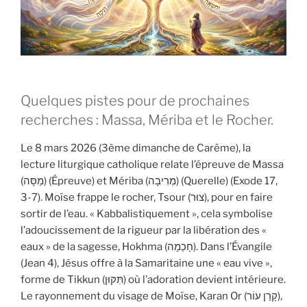
Quelques pistes pour de prochaines
recherches : Massa, Mériba et le Rocher.
Le 8 mars 2026 (3ème dimanche de Carême), la
lecture liturgique catholique relate l’épreuve de Massa
(מַסָּה) (Épreuve) et Mériba (מְרִיבָה) (Querelle) (Exode 17,
3-7). Moïse frappe le rocher, Tsour (צוּר), pour en faire
sortir de l’eau. « Kabbalistiquement », cela symbolise
l’adoucissement de la rigueur par la libération des «
eaux » de la sagesse, Hokhma (חָכְמָה). Dans l’Évangile
(Jean 4), Jésus offre à la Samaritaine une « eau vive »,
forme de Tikkun (תִּקּוּן) où l’adoration devient intérieure.
Le rayonnement du visage de Moïse, Karan Or (קָרַן עוֹר),