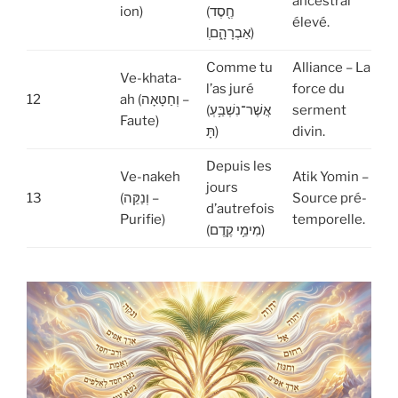
ancestral
ion)
(חֶ֖סֶד
élevé.
lְאַבְרָהָ֑ם)
Comme tu
Alliance – La
Ve-khata-
l’as juré
force du
12
ah (וְחַטָּאָה –
(אֲשֶׁר־נִשְׁבַּ֥עְ
serment
Faute)
תָּ)
divin.
Depuis les
Ve-nakeh
Atik Yomin –
jours
13
(וְנַקֵּה –
Source pré-
d’autrefois
Purifie)
temporelle.
(מִימֵ֥י קֶֽדֶם)