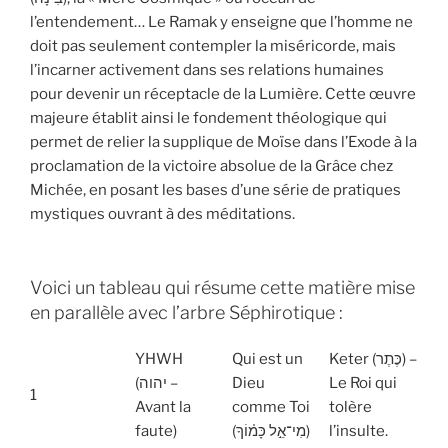
l’entendement… Le Ramak y enseigne que l’homme ne
doit pas seulement contempler la miséricorde, mais
l’incarner activement dans ses relations humaines
pour devenir un réceptacle de la Lumière. Cette œuvre
majeure établit ainsi le fondement théologique qui
permet de relier la supplique de Moïse dans l’Exode à la
proclamation de la victoire absolue de la Grâce chez
Michée, en posant les bases d’une série de pratiques
mystiques ouvrant à des méditations.
Voici un tableau qui résume cette matière mise
en parallèle avec l’arbre Séphirotique :
YHWH
Qui est un
Keter (כֶּתֶר) –
(יהוה –
Dieu
Le Roi qui
1
Avant la
comme Toi
tolère
faute)
(מִי־אֵ֣ל כָּמ֗וֹךָ)
l’insulte.