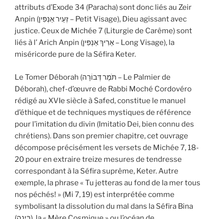
attributs d’Exode 34 (Paracha) sont donc liés au Zeir
Anpin (זְעֵיר אַנְפִּין – Petit Visage), Dieu agissant avec
justice. Ceux de Michée 7 (Liturgie de Carême) sont
liés à l’ Arich Anpin (אַרִיךְ אַנְפִּין – Long Visage), la
miséricorde pure de la Séfira Keter.
Le Tomer Déborah (תֹּמֶר דְּבוֹרָה – Le Palmier de
Déborah), chef-d’œuvre de Rabbi Moché Cordovéro
rédigé au XVIe siècle à Safed, constitue le manuel
d’éthique et de techniques mystiques de référence
pour l’imitation du divin (Imitatio Dei, bien connu des
chrétiens). Dans son premier chapitre, cet ouvrage
décompose précisément les versets de Michée 7, 18-
20 pour en extraire treize mesures de tendresse
correspondant à la Séfira suprême, Keter. Autre
exemple, la phrase « Tu jetteras au fond de la mer tous
nos péchés! » (Mi 7, 19) est interprétée comme
symbolisant la dissolution du mal dans la Séfira Bina
(בִּינָה), la « Mère Cosmique » ou l’océan de