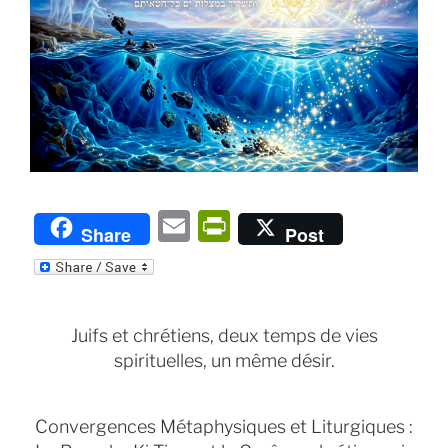
E
P
Share
Post
m
ri
ai
nt
l
Fr
Juifs et chrétiens, deux temps de vies
ie
spirituelles, un même désir.
n
dl
Convergences Métaphysiques et Liturgiques :