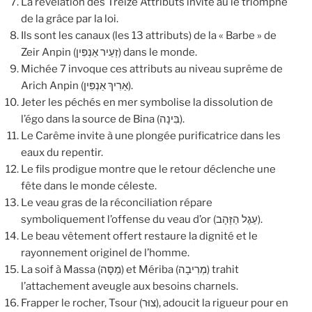
La révélation des Treize Attributs invite au le triomphe
de la grâce par la loi.
Ils sont les canaux (les 13 attributs) de la « Barbe » de
Zeir Anpin (זְעֵיר אַנְפִּין) dans le monde.
Michée 7 invoque ces attributs au niveau suprême de
Arich Anpin (אַרִיךְ אַנְפִּין).
Jeter les péchés en mer symbolise la dissolution de
l’égo dans la source de Bina (בִּינָה).
Le Carême invite à une plongée purificatrice dans les
eaux du repentir.
Le fils prodigue montre que le retour déclenche une
fête dans le monde céleste.
Le veau gras de la réconciliation répare
symboliquement l’offense du veau d’or (עֵגֶל הַזָּהָב).
Le beau vêtement offert restaure la dignité et le
rayonnement originel de l’homme.
La soif à Massa (מַסָּה) et Mériba (מְרִיבָה) trahit
l’attachement aveugle aux besoins charnels.
Frapper le rocher, Tsour (צוּר), adoucit la rigueur pour en