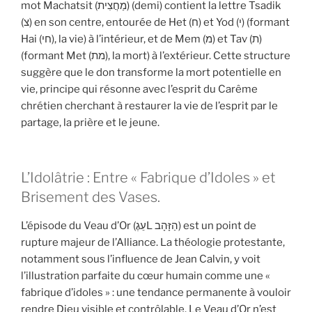
mot Machatsit (מַחֲצִית) (demi) contient la lettre Tsadik
(צ) en son centre, entourée de Het (ח) et Yod (י) (formant
Hai (חי), la vie) à l’intérieur, et de Mem (מ) et Tav (ת)
(formant Met (מת), la mort) à l’extérieur. Cette structure
suggère que le don transforme la mort potentielle en
vie, principe qui résonne avec l’esprit du Carême
chrétien cherchant à restaurer la vie de l’esprit par le
partage, la prière et le jeune.
L’Idolâtrie : Entre « Fabrique d’Idoles » et
Brisement des Vases.
L’épisode du Veau d’Or (עֵגֶL הַזָּהָב) est un point de
rupture majeur de l’Alliance. La théologie protestante,
notamment sous l’influence de Jean Calvin, y voit
l’illustration parfaite du cœur humain comme une «
fabrique d’idoles » : une tendance permanente à vouloir
rendre Dieu visible et contrôlable. Le Veau d’Or n’est