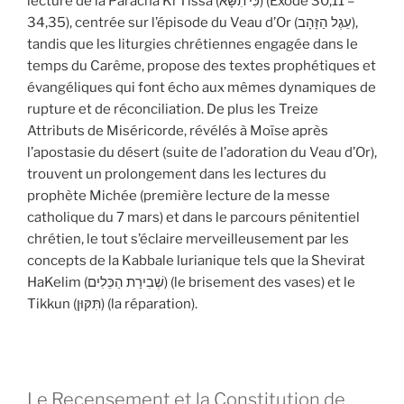
lecture de la Paracha Ki Tissa (כִּי תִשָּׂא) (Exode 30,11 –
34,35), centrée sur l’épisode du Veau d’Or (עֵגֶל הַזָּהָב),
tandis que les liturgies chrétiennes engagée dans le
temps du Carême, propose des textes prophétiques et
évangéliques qui font écho aux mêmes dynamiques de
rupture et de réconciliation. De plus les Treize
Attributs de Miséricorde, révélés à Moïse après
l’apostasie du désert (suite de l’adoration du Veau d’Or),
trouvent un prolongement dans les lectures du
prophète Michée (première lecture de la messe
catholique du 7 mars) et dans le parcours pénitentiel
chrétien, le tout s’éclaire merveilleusement par les
concepts de la Kabbale lurianique tels que la Shevirat
HaKelim (שְׁבִירַת הַכֵּלִים) (le brisement des vases) et le
Tikkun (תִּקּוּן) (la réparation).
Le Recensement et la Constitution de