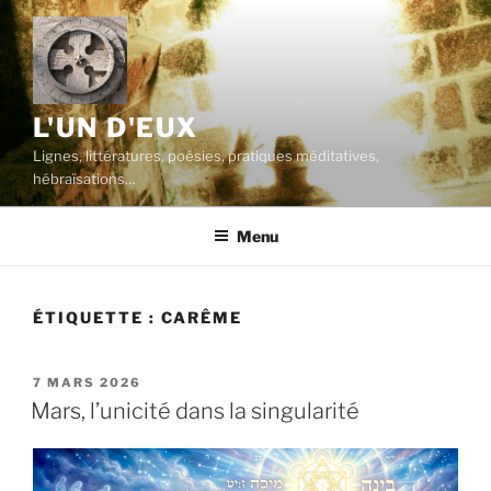
Aller
au
contenu
principal
L'UN D'EUX
Lignes, littératures, poésies, pratiques méditatives,
hébraïsations…
Menu
ÉTIQUETTE :
CARÊME
PUBLIÉ
7 MARS 2026
LE
Mars, l’unicité dans la singularité