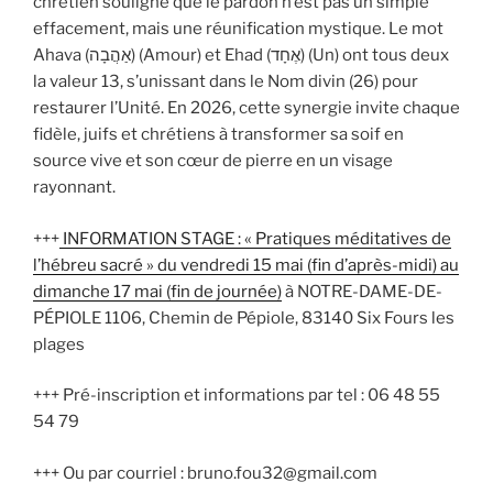
chrétien souligne que le pardon n’est pas un simple
effacement, mais une réunification mystique. Le mot
Ahava (אַהֲבָה) (Amour) et Ehad (אֶחָד) (Un) ont tous deux
la valeur 13, s’unissant dans le Nom divin (26) pour
restaurer l’Unité. En 2026, cette synergie invite chaque
fidèle, juifs et chrétiens à transformer sa soif en
source vive et son cœur de pierre en un visage
rayonnant.
+++
INFORMATION STAGE : « Pratiques méditatives de
l’hébreu sacré » du vendredi 15 mai (fin d’après-midi) au
dimanche 17 mai (fin de journée)
à NOTRE-DAME-DE-
PÉPIOLE 1106, Chemin de Pépiole, 83140 Six Fours les
plages
+++ Pré-inscription et informations par tel : 06 48 55
54 79
+++ Ou par courriel : bruno.fou32@gmail.com