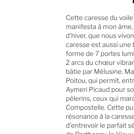
Cette caresse du voile
manifesta à mon âme, e
d’hiver, que nous vivo
caresse est aussi une b
forme de 7 portes lumin
2 arcs du chœur vibrant
bâtie par Mélusine. Ma
Poitou, qui permît, entr
Aymeri Picaud pour son
pèlerins, ceux qui ma
Compostelle. Cette puis
résonance à la caress
d’entrevoir le parfait s