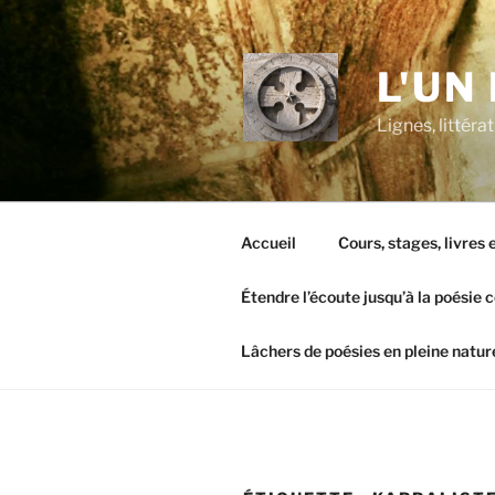
Aller
au
contenu
L'UN
principal
Lignes, littér
Accueil
Cours, stages, livres
Étendre l’écoute jusqu’à la poésie 
Lâchers de poésies en pleine natur