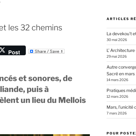
E
ARTICLES R
et les 32 chemins
La devekou’t et
30 mai 2026
L’ Architecture
Post
29 mai 2026
t
Autre converg
Sacré en mars
r
cés et sonores, de
14 mars 2026
iande, puis à
Pratiques médit
12 mars 2026
lent un lieu du Mellois
Mars, l’unicité 
7 mars 2026
POUR POSTEZ