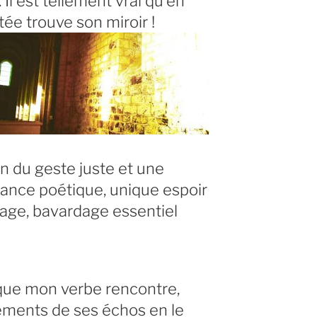
Il est tellement vrai qu’en
ctée trouve son miroir !
n du geste juste et une
érance poétique, unique espoir
tage, bavardage essentiel
, que mon verbe rencontre,
ments de ses échos en le