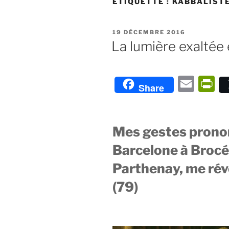
ÉTIQUETTE :
KABBALIST
PUBLIÉ
19 DÉCEMBRE 2016
LE
La lumière exaltée 
E
P
Share
m
ri
ai
n
l
F
Mes gestes pronon
ie
Barcelone à Brocél
n
Parthenay, me révè
dl
(79)
y