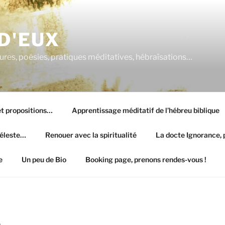
 D'EUX
atures, poésies, pratiques méditatives, hébraïsations…
 et propositions…
Apprentissage méditatif de l’hébreu biblique
céleste…
Renouer avec la spiritualité
La docte Ignorance, p
e
Un peu de Bio
Booking page, prenons rendes-vous !