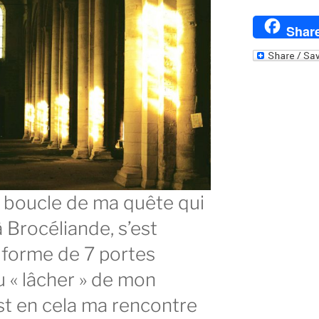
Shar
e boucle de ma quête qui
à Brocéliande, s’est
 forme de 7 portes
u « lâcher » de mon
est en cela ma rencontre