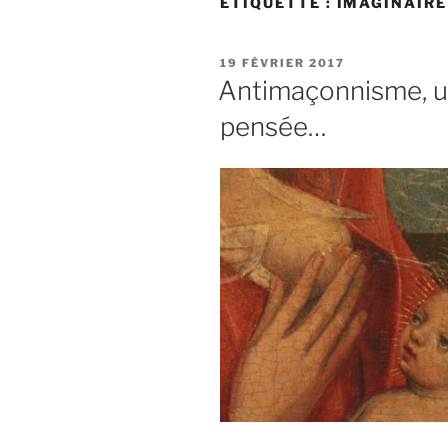
ÉTIQUETTE :
IMAGINAIRE
PUBLIÉ
19 FÉVRIER 2017
LE
Antimaçonnisme, un
pensée…