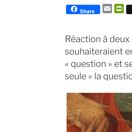
E
P
Share
m
ri
ai
n
l
F
Réaction à deux 
ie
souhaiteraient en
n
« question » et 
dl
y
seule « la questi