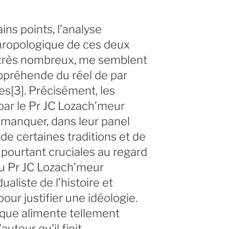
ains points, l’analyse
hropologique de ces deux
s, très nombreux, me semblent
appréhende du réel de par
s[3]. Précisément, les
par le Pr JC Lozach’meur
manquer, dans leur panel
e certaines traditions et de
pourtant cruciales au regard
du Pr JC Lozach’meur
ualiste de l’histoire et
our justifier une idéologie.
ique alimente tellement
’auteur qu’il finit,