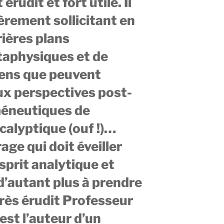
érudit et fort utile. Il
ièrement sollicitant en
rrières plans
taphysiques et de
sens que peuvent
ux perspectives post-
éneutiques de
calyptique (ouf !)…
age qui doit éveiller
sprit analytique et
 d’autant plus à prendre
très érudit Professeur
est l’auteur d’un