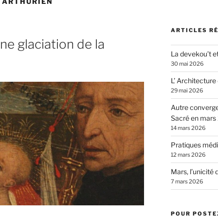
 ARTHURIEN
ARTICLES R
e glaciation de la
La devekou’t et
30 mai 2026
L’ Architecture
29 mai 2026
Autre converg
Sacré en mars
14 mars 2026
Pratiques médit
12 mars 2026
Mars, l’unicité 
7 mars 2026
POUR POSTEZ