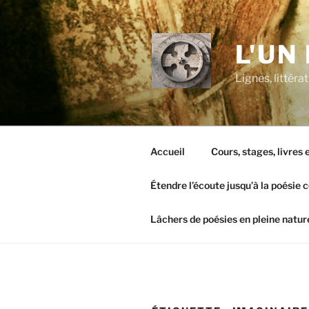
Aller
au
contenu
L'UN
principal
Lignes, littér
Accueil
Cours, stages, livres
Étendre l’écoute jusqu’à la poésie 
Lâchers de poésies en pleine natur