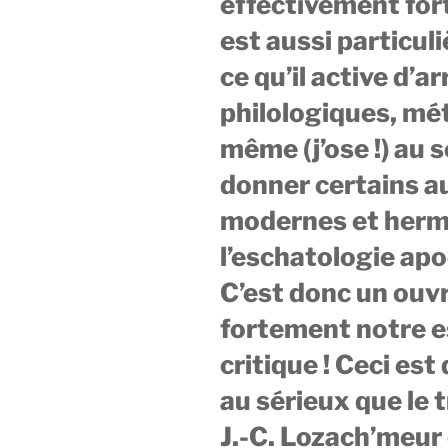
effectivement fort 
est aussi particul
ce qu’il active d’a
philologiques, mé
même (j’ose !) au 
donner certains a
modernes et herm
l’eschatologie apo
C’est donc un ouvr
fortement notre e
critique ! Ceci est
au sérieux que le 
J.-C. Lozach’meur 