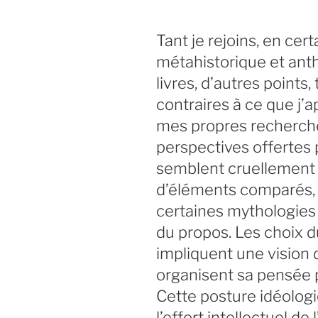
Tant je rejoins, en cert
métahistorique et ant
livres, d’autres point
contraires à ce que j’
mes propres recherche
perspectives offertes 
semblent cruellement 
d’éléments comparés, d
certaines mythologies 
du propos. Les choix 
impliquent une vision d
organisent sa pensée p
Cette posture idéolog
l’effort intellectuel de l