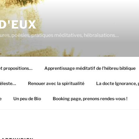
 D'EUX
atures, poésies, pratiques méditatives, hébraïsations…
 et propositions…
Apprentissage méditatif de l’hébreu biblique
céleste…
Renouer avec la spiritualité
La docte Ignorance, p
e
Un peu de Bio
Booking page, prenons rendes-vous !