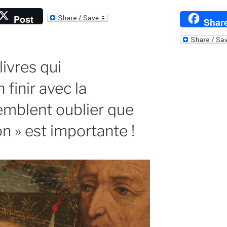
Post
Shar
t
r
livres qui
 finir avec la
semblent oublier que
on » est importante !